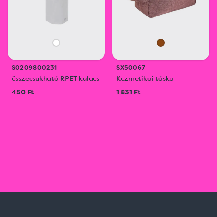
S0209800231
SX50067
összecsukható RPET kulacs
Kozmetikai táska
450 Ft
1 831 Ft