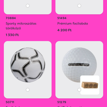
70884
51494
Sporty mikroszálas
Prémium focilabda
törölkőző
4 200 Ft
1 330 Ft
50711
51279