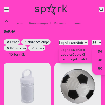
Fehér
Narancssárga
Rózsaszín
Barna
BARNA
Fehér
Narancssárga
Legnépszerűbb
36
Rózsaszín
Barna
Legnépszerűbb
36
10 termék
Legolcsóbb elöl
Legdrágább elöl
48
60