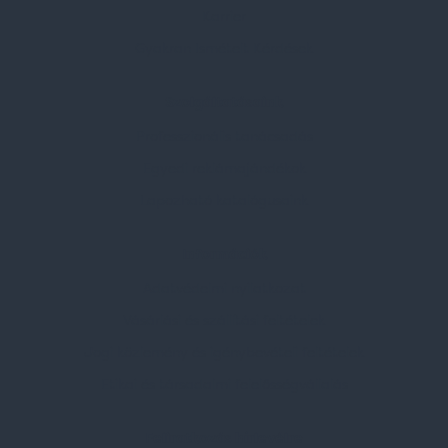
Karrier
Gyakran Ismételt Kérdések
Szolgáltatásaink
Professzionális tanácsadás
Egyedi reklámajándékok
Lapozható katalógusaink
Információk
Adatvédelmi nyilatkozat
Vásárlási és szállítási feltételek
Jogi közlemény és igénybevételi feltételek
Etikai és társadalmi felelősségvállalás
Feliratkozás hírlevélre