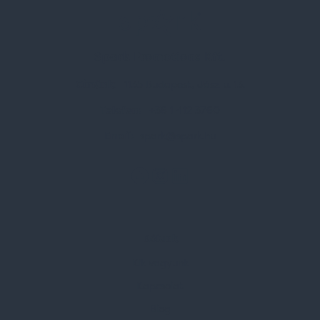
Spark Promotions Kft.
Címünk:
1135 Budapest, Jász u. 13.
Telefon:
+36 1 412 3760
Email:
spark@spark.hu
Rólunk
Kik vagyunk
Kapcsolat
Blog