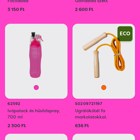
Focilabda
Golflabda szett
3 150 Ft
2 600 Ft
ECO
62592
S0209721197
Ivópalack és hűsítőspray,
Ugrálókötél fa
700 ml
markolatokkal.
2 300 Ft
636 Ft