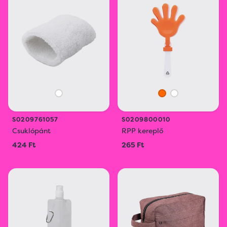
S0209761057
S0209800010
Csuklópánt
RPP kereplő
424 Ft
265 Ft