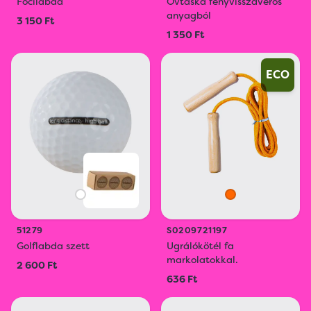
Focilabda
Övtáska fényvisszaverős
anyagból
3 150 Ft
1 350 Ft
ECO
51279
S0209721197
Golflabda szett
Ugrálókötél fa
markolatokkal.
2 600 Ft
636 Ft