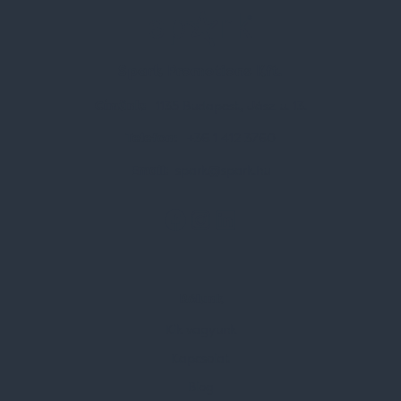
Spark Promotions Kft.
Címünk:
1135 Budapest, Jász u. 13.
Telefon:
+36 1 412 3760
Email:
spark@spark.hu
Rólunk
Kik vagyunk
Kapcsolat
Blog