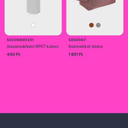
S0209800231
SX50067
összecsukható RPET kulacs
Kozmetikai táska
450 Ft
1 831 Ft