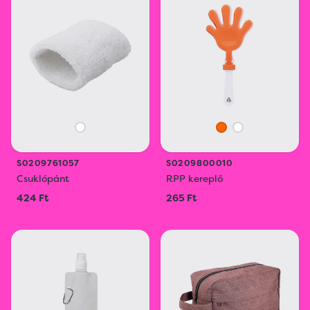
S0209761057
S0209800010
Csuklópánt
RPP kereplő
424 Ft
265 Ft