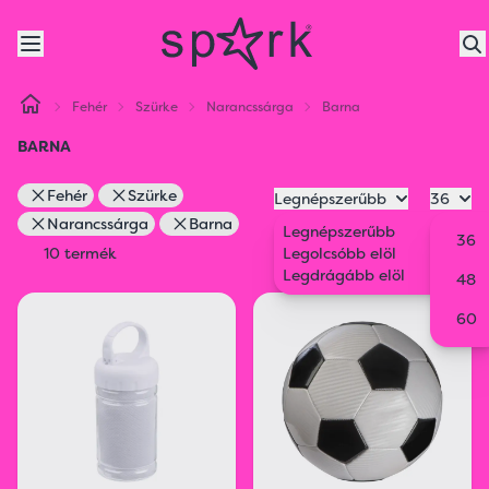
Fehér
Szürke
Narancssárga
Barna
BARNA
Fehér
Szürke
Legnépszerűbb
36
Narancssárga
Barna
Legnépszerűbb
36
10 termék
Legolcsóbb elöl
Legdrágább elöl
48
60