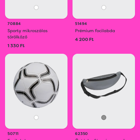
70884
51494
Sporty mikroszálas
Prémium focilabda
törölkőző
4 200 Ft
1 330 Ft
50711
62350