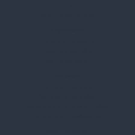
Karrier
Gyakran Ismételt Kérdések
Szolgáltatásaink
Professzionális tanácsadás
Egyedi reklámajándékok
Lapozható katalógusaink
Információk
Adatvédelmi nyilatkozat
Vásárlási és szállítási feltételek
Jogi közlemény és igénybevételi feltételek
Etikai és társadalmi felelősségvállalás
Feliratkozás hírlevélre