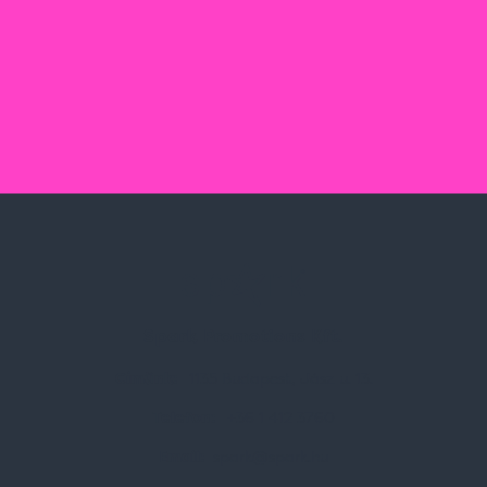
Spark Promotions Kft.
Címünk:
1135 Budapest, Jász u. 13.
Telefon:
+36 1 412 3760
Email:
spark@spark.hu