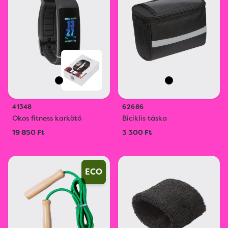
41348
62686
Okos fitness karkötő
Biciklis táska
19 850 Ft
3 300 Ft
ECO