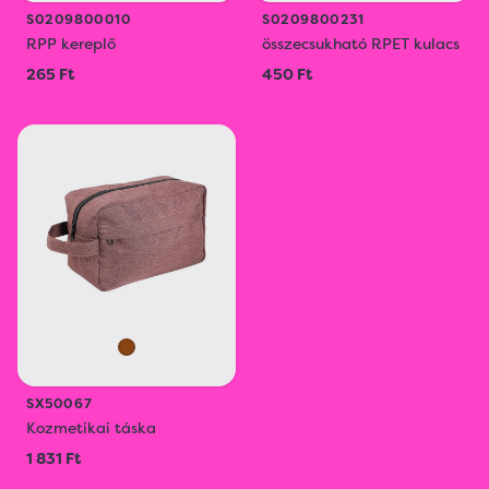
S0209800010
S0209800231
RPP kereplő
összecsukható RPET kulacs
265 Ft
450 Ft
SX50067
Kozmetikai táska
1 831 Ft