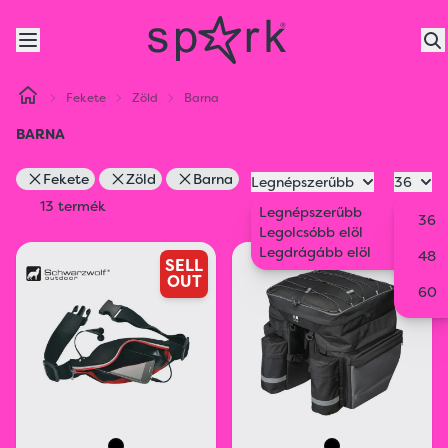
Fekete
Zöld
Barna
BARNA
Fekete
Zöld
Barna
Legnépszerűbb
36
13 termék
Legnépszerűbb
36
Legolcsóbb elöl
Legdrágább elöl
48
SELL
OUT
60