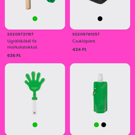
S0209721197
S0209761057
Ugrálókötél fa
Csuklópánt
markolatokkal.
424 Ft
636 Ft