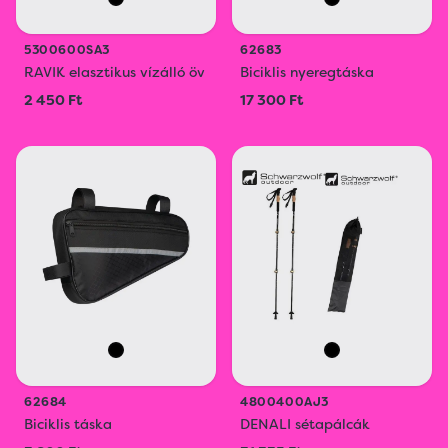
5300600SA3
62683
RAVIK elasztikus vízálló öv
Biciklis nyeregtáska
2 450 Ft
17 300 Ft
62684
4800400AJ3
Biciklis táska
DENALI sétapálcák