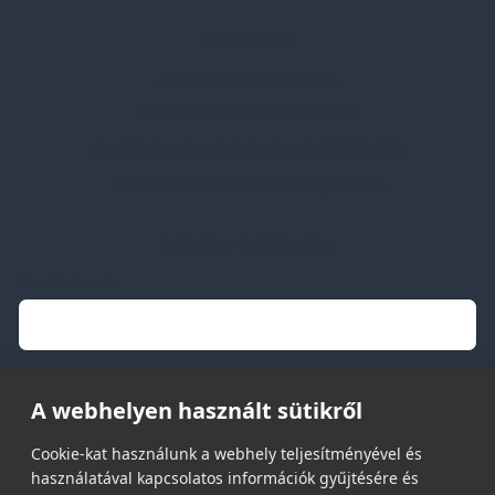
Információk
Adatvédelmi nyilatkozat
Vásárlási és szállítási feltételek
Jogi közlemény és igénybevételi feltételek
Etikai és társadalmi felelősségvállalás
Feliratkozás hírlevélre
Email címed:
elfogadom az adatvédelmi szabályzatot
A webhelyen használt sütikről
Cookie-kat használunk a webhely teljesítményével és
használatával kapcsolatos információk gyűjtésére és