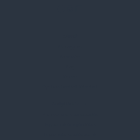
Rólunk
Kik vagyunk
Kapcsolat
Blog
Karrier
Gyakran Ismételt Kérdések
Szolgáltatásaink
Professzionális tanácsadás
Egyedi reklámajándékok
Lapozható katalógusaink