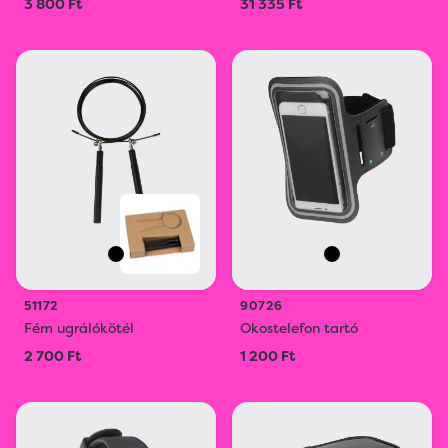
3 800 Ft
31 335 Ft
51172
90726
Fém ugrálókötél
Okostelefon tartó
2 700 Ft
1 200 Ft