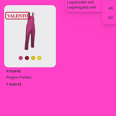
Legolcsóbb elöl
Legdrágább elöl
Kiegészítők
Törölköző
Munkaruha
48
60
Gyerekruházat
PTVAPRE
Pregon Pantes
7 440 Ft