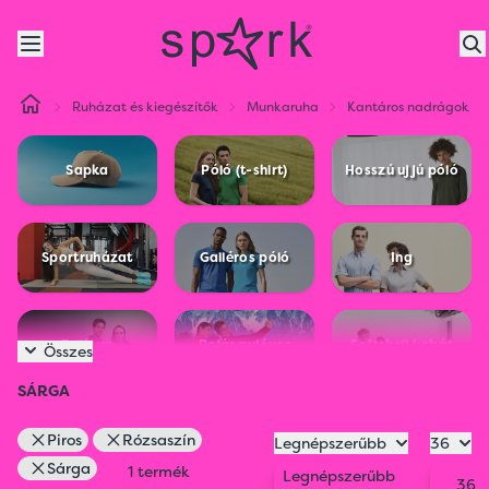
Ruházat és kiegészítők
Munkaruha
Kantáros nadrágok
Sapka
Póló (t-shirt)
Hosszú ujjú póló
Sportruházat
Galléros póló
Ing
Pulóver
Polár pulóver
Softshell kabát
Összes
SÁRGA
Mellény
Kabát
Nadrág
Piros
Rózsaszín
Legnépszerűbb
36
Sárga
1 termék
Legnépszerűbb
36