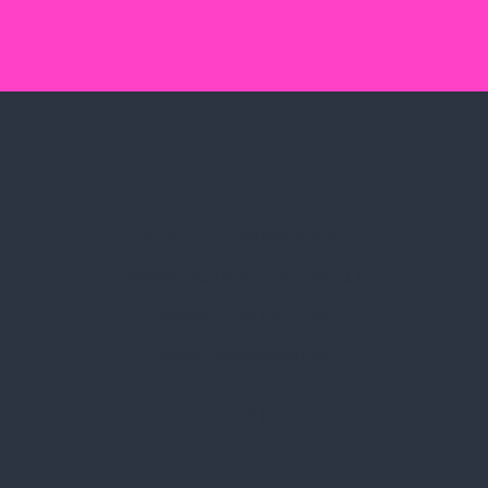
Spark Promotions Kft.
Címünk:
1135 Budapest, Jász u. 13.
Telefon:
+36 1 412 3760
Email:
spark@spark.hu