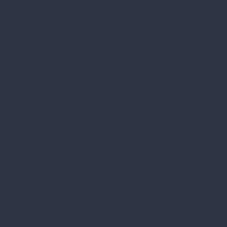
Rólunk
Kik vagyunk
Kapcsolat
Blog
Karrier
Gyakran Ismételt Kérdések
Szolgáltatásaink
Professzionális tanácsadás
Egyedi reklámajándékok
Lapozható katalógusaink
Információk
Adatvédelmi nyilatkozat