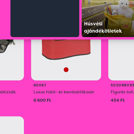
ÚJ
SELL
Húsvéti
OUT
ajándékötletek
60061
S0209809
hátizsák
Luxus hűtő- és bevásárlókosár
Figurás toll
6 600 Ft
454 Ft