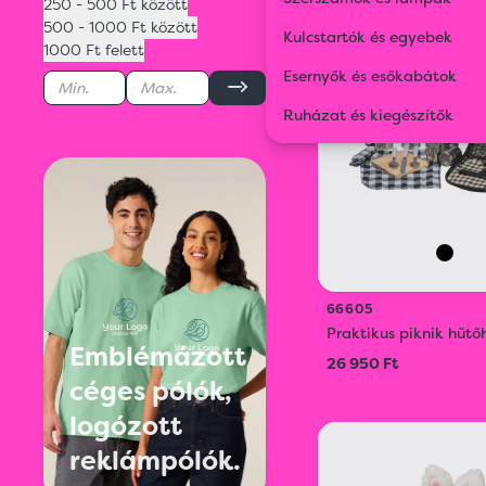
250 - 500 Ft között
500 - 1000 Ft között
Kulcstartók és egyebek
1000 Ft felett
Esernyők és esőkabátok
Ruházat és kiegészítők
66605
Praktikus piknik hűtő
Emblémázott
26 950 Ft
céges pólók,
logózott
reklámpólók.