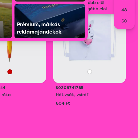
Legolcsóbb elöl
ECO
Legdrágább elöl
48
60
Prémium, márkás
reklámajándékok
344
S0209741785
, róka
Hátizsák, zsiráf
604 Ft