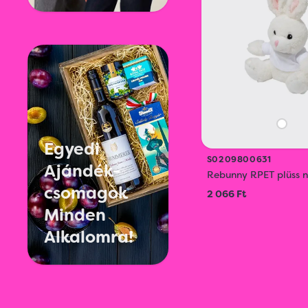
Egyedi
S0209800631
Ajándék-
Rebunny RPET plüss n
csomagok
2 066 Ft
Minden
Alkalomra!