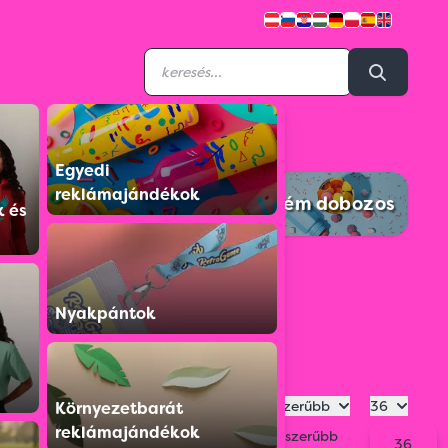
Egyedi
reklámajándékok
ivalók
Csokoládé
Fém dobozos
k és
Nyakpántok
Legnépszerűbb
36
Környezetbarát
reklámajándékok
Legnépszerűbb
36