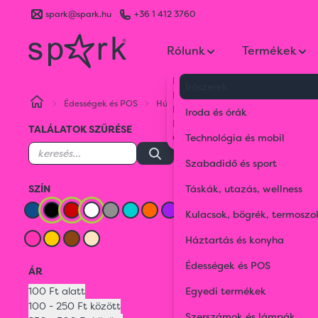
spark@spark.hu
+36 1 412 3760
Rólunk
Termékek
Kik vagyunk
Írószerek
Kapcsolat
Édességek és POS
Húsvét
Fekete
Piros
Fehér
Blog
Iroda és órák
Karrier
TALÁLATOK SZŰRÉSE
Rágógumik és
Gyakran Ismételt Kérdések
Technológia és mobil
gumicukrok
Szabadidő és sport
SZÍN
Táskák, utazás, wellness
Húsvét
Kulacsok, bögrék, termoszo
Háztartás és konyha
FEHÉR
Édességek és POS
ÁR
Fekete
Piros
100 Ft alatt
Egyedi termékek
100 - 250 Ft között
Szerszámok és lámpák