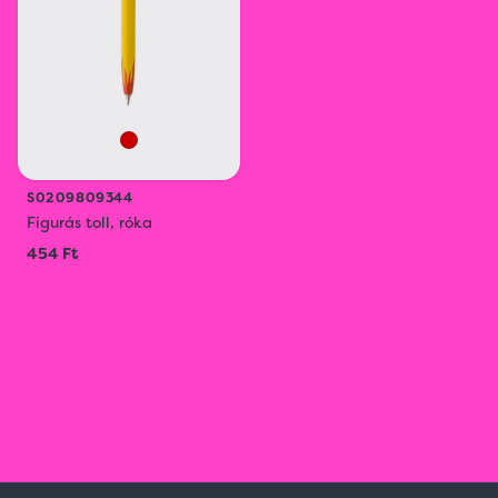
S0209809344
Figurás toll, róka
454 Ft