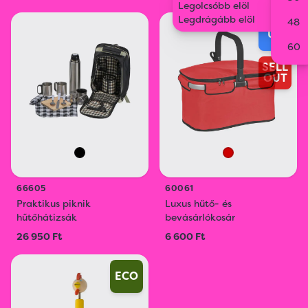
Legolcsóbb elöl
Legdrágább elöl
48
ÚJ
60
SELL
OUT
66605
60061
Praktikus piknik
Luxus hűtő- és
hűtőhátizsák
bevásárlókosár
26 950 Ft
6 600 Ft
ECO