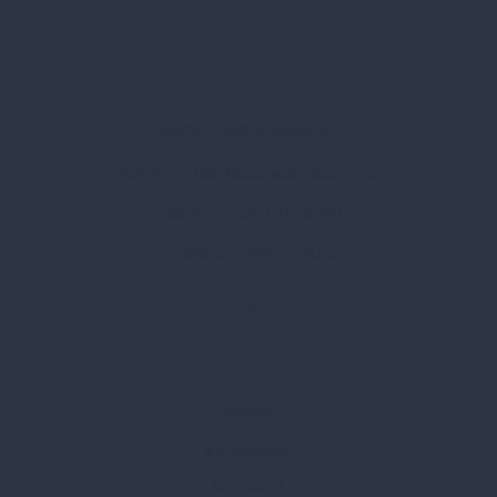
Spark Promotions Kft.
Címünk:
1135 Budapest, Jász u. 13.
Telefon:
+36 1 412 3760
Email:
spark@spark.hu
Rólunk
Kik vagyunk
Kapcsolat