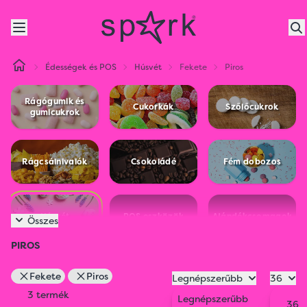
Édességek és POS
Húsvét
Fekete
Piros
Rágógumik és
Cukorkák
Szőlőcukrok
gumicukrok
Rágcsálnivalók
Csokoládé
Fém dobozos
Húsvét
POS eszközök
Ajándékcsomagok
Összes
PIROS
Fekete
Piros
Legnépszerűbb
36
3 termék
Legnépszerűbb
36