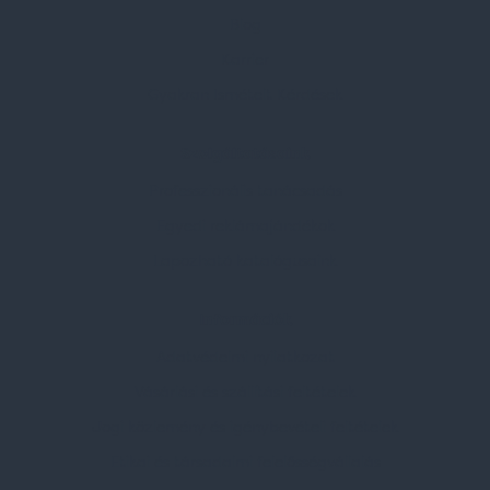
Blog
Karrier
Gyakran Ismételt Kérdések
Szolgáltatásaink
Professzionális tanácsadás
Egyedi reklámajándékok
Lapozható katalógusaink
Információk
Adatvédelmi nyilatkozat
Vásárlási és szállítási feltételek
Jogi közlemény és igénybevételi feltételek
Etikai és társadalmi felelősségvállalás