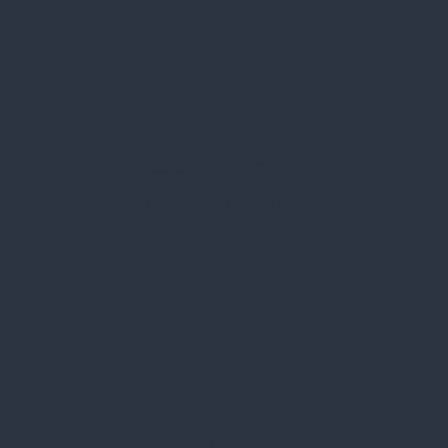
Spark Promotions Kft.
Címünk:
1135 Budapest, Jász u. 13.
Telefon:
+36 1 412 3760
Email:
spark@spark.hu
Rólunk
Kik vagyunk
Kapcsolat
Blog