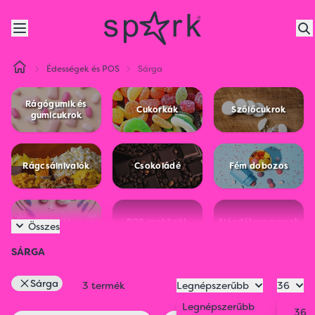
Édességek és POS
Sárga
Rágógumik és
Cukorkák
Szőlőcukrok
gumicukrok
Rágcsálnivalók
Csokoládé
Fém dobozos
Húsvét
POS eszközök
Ajándékcsomagok
Összes
SÁRGA
Sárga
3 termék
Legnépszerűbb
36
Legnépszerűbb
36