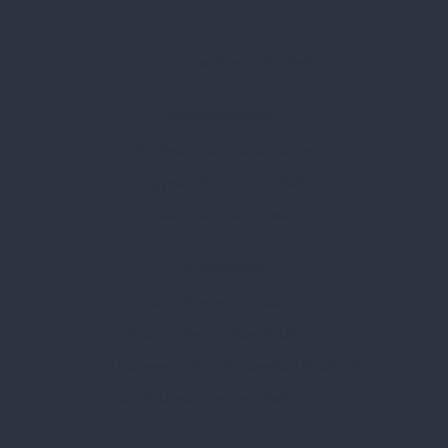
Karrier
Gyakran Ismételt Kérdések
Szolgáltatásaink
Professzionális tanácsadás
Egyedi reklámajándékok
Lapozható katalógusaink
Információk
Adatvédelmi nyilatkozat
Vásárlási és szállítási feltételek
Jogi közlemény és igénybevételi feltételek
Etikai és társadalmi felelősségvállalás