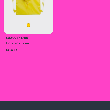
S0209741785
Hátizsák, zsiráf
604 Ft