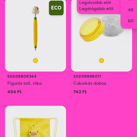
Legolcsóbb elöl
ECO
Legdrágább elöl
48
60
S0209809344
S0209896011
Figurás toll, róka
Cukorkás doboz
454 Ft
742 Ft