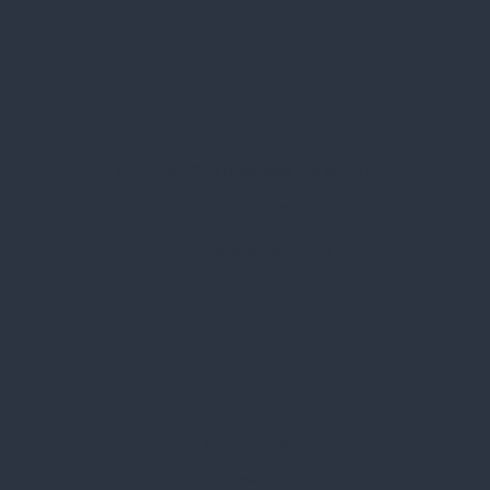
Spark Promotions Kft.
Címünk:
1135 Budapest, Jász u. 13.
Telefon:
+36 1 412 3760
Email:
spark@spark.hu
Rólunk
Kik vagyunk
Kapcsolat