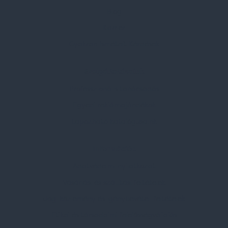
Blog
Karrier
Gyakran Ismételt Kérdések
Szolgáltatásaink
Professzionális tanácsadás
Egyedi reklámajándékok
Lapozható katalógusaink
Információk
Adatvédelmi nyilatkozat
Vásárlási és szállítási feltételek
Jogi közlemény és igénybevételi feltételek
Etikai és társadalmi felelősségvállalás