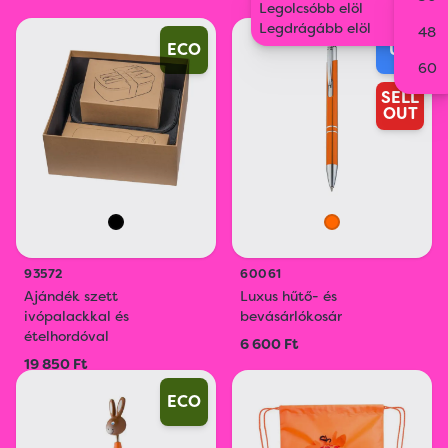
Legolcsóbb elöl
Legdrágább elöl
48
ECO
ÚJ
60
SELL
OUT
93572
60061
Ajándék szett
Luxus hűtő- és
ivópalackkal és
bevásárlókosár
ételhordóval
6 600 Ft
19 850 Ft
ECO