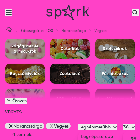
Édességek és POS
Narancssárga
Vegyes
Rágógumik és
Cukorkák
Szőlőcukrok
gumicukrok
Rágcsálnivalók
Csokoládé
Fém dobozos
Húsvét
POS eszközök
Ajándékcsomagok
Összes
VEGYES
Narancssárga
Vegyes
Legnépszerűbb
36
4 termék
Legnépszerűbb
36