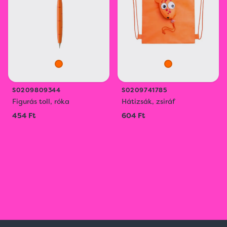
S0209809344
S0209741785
Figurás toll, róka
Hátizsák, zsiráf
454 Ft
604 Ft