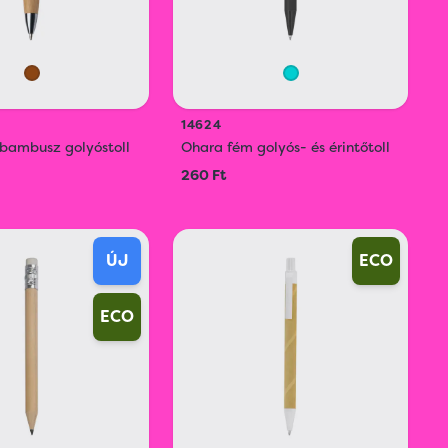
14624
bambusz golyóstoll
Ohara fém golyós- és érintőtoll
260 Ft
ÚJ
ECO
ECO