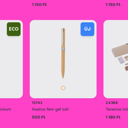
1 150 Ft
1 150 Ft
ECO
ÚJ
13742
24388
mínium
Huelva fém gél toll
Teresina ír
500 Ft
1 180 Ft