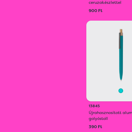
ceruzakészlettel
900 Ft
13845
Újrahasznosított alu
golyóstoll
390 Ft