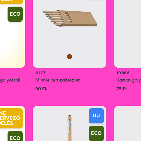
ECO
11127
10866
olyóstoll
Minnie ceruzakészlet
Karton goly
90 Ft
75 Ft
NE
ÚJ
ERVEZŐ
DELÉS
ECO
ECO