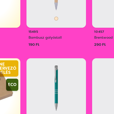
15495
10457
Bambusz golyóstoll
Brentwood 
190 Ft
290 Ft
NE
ERVEZŐ
DELÉS
ECO