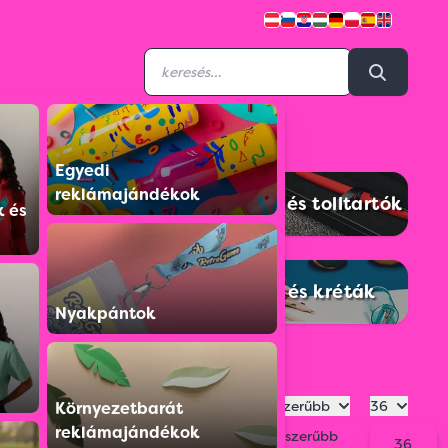
Egyedi
reklámajándékok
ém tollak
Tollszettek és tolltartók
k és
ntős tollak
Ceruzák és kréták
Nyakpántok
Legnépszerűbb
36
Környezetbarát
reklámajándékok
Legnépszerűbb
36