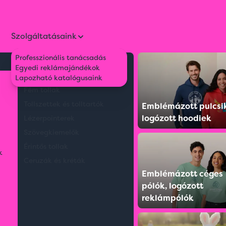
Szolgáltatásaink
Professzionális tanácsadás
Környezetbarát tollak
Egyedi reklámajándékok
Műanyag tollak
Lapozható katalógusaink
Fém tollak
 tollak
Műanyag tollak
F
Tollszettek és tolltartók
Emblémázott pulcsi
logózott hoodiek
Lézerpointerek
Szövegkiemelők
erek
Szövegkiemelők
Éri
Érintős tollak
k
Ceruzák és kréták
Emblémázott céges
pólók, logózott
reklámpólók
Barna
Bézs
162 termék