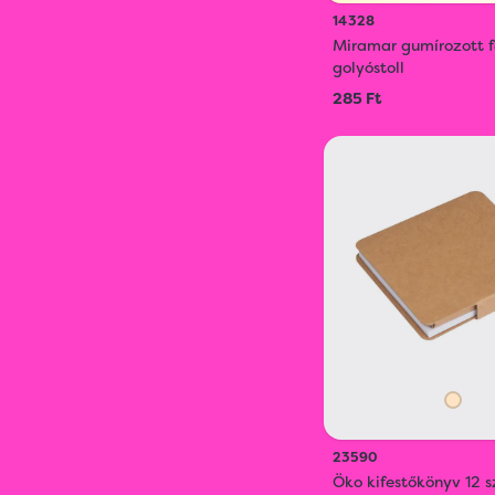
14328
Miramar gumírozott 
golyóstoll
285 Ft
23590
Öko kifestőkönyv 12 s