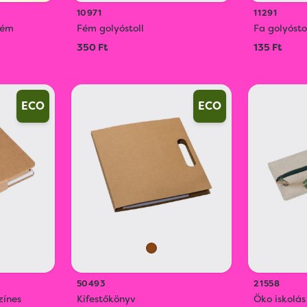
10971
11291
fém
Fém golyóstoll
Fa golyósto
350 Ft
135 Ft
ECO
ECO
50493
21558
zínes
Kifestőkönyv
Öko iskolás