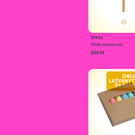
10923
Óriás ácsceruza
250 Ft
ONLI
LÁTVÁNYT
ÉS REN