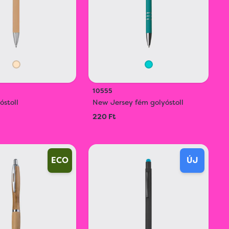
10555
óstoll
New Jersey fém golyóstoll
220 Ft
ECO
ÚJ