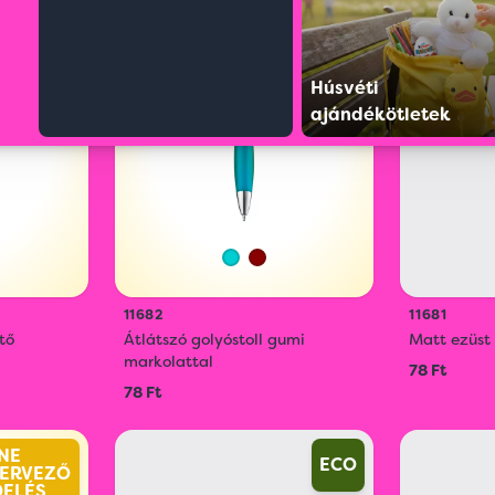
NE
ONLINE
ERVEZŐ
LÁTVÁNYTERVEZŐ
DELÉS
ÉS RENDELÉS
Húsvéti
ajándékötletek
11682
11681
tő
Átlátszó golyóstoll gumi
Matt ezüst 
markolattal
78 Ft
78 Ft
NE
ECO
ERVEZŐ
DELÉS