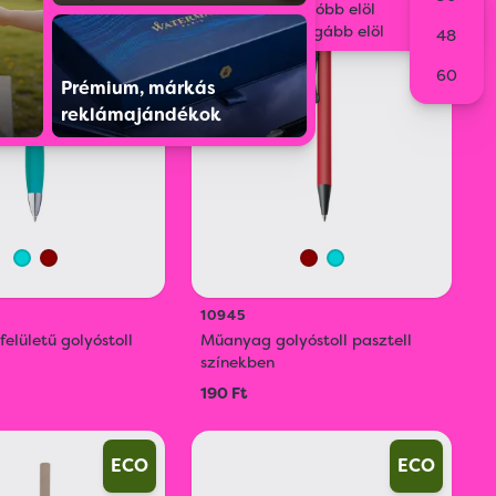
Legolcsóbb elöl
Legdrágább elöl
48
60
Prémium, márkás
reklámajándékok
10945
felületű golyóstoll
Műanyag golyóstoll pasztell
színekben
190 Ft
ECO
ECO