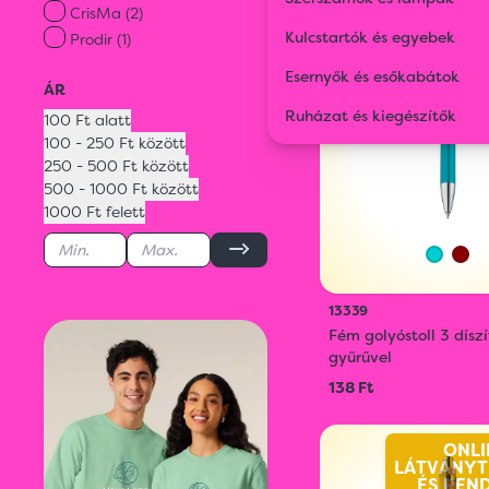
CrisMa (2)
ONLI
LÁTVÁNYT
Kulcstartók és egyebek
Prodir (1)
ÉS REN
Esernyők és esőkabátok
ÁR
Ruházat és kiegészítők
100 Ft alatt
100 - 250 Ft között
250 - 500 Ft között
500 - 1000 Ft között
1000 Ft felett
13339
Fém golyóstoll 3 díszí
gyűrűvel
138 Ft
ONLI
LÁTVÁNYT
ÉS REN