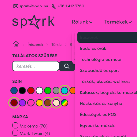
spark@spark.hu
+36 1 412 3760
Rólunk
Termékek
Kik vagyunk
Írószerek
Kapcsolat
Írószerek
Türkiz
Bordó
Barna
Bézs
Blog
Iroda és órák
Karrier
TALÁLATOK SZŰRÉSE
Gyakran Ismételt Kérdések
Technológia és mobil
Környezetbarát
Szabadidő és sport
SZÍN
Táskák, utazás, wellness
Lézerpoint
Kulacsok, bögrék, termoszo
Háztartás és konyha
BÉZS
Édességek és POS
MÁRKA
Türkiz
Bordó
Egyedi termékek
Maxema (70)
Mark Twain (4)
Szerszámok és lámpák