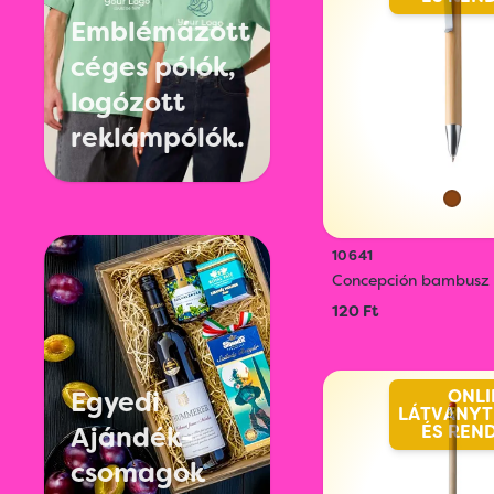
Emblémázott
céges pólók,
logózott
reklámpólók.
10641
Concepción bambusz g
120 Ft
ONLI
Egyedi
LÁTVÁNYT
ÉS REN
Ajándék-
csomagok