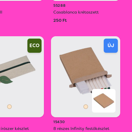
55288
ll
Casablanca krétaszett
250 Ft
ECO
ÚJ
15430
 írószer készlet
8 részes Infinity festőkészlet