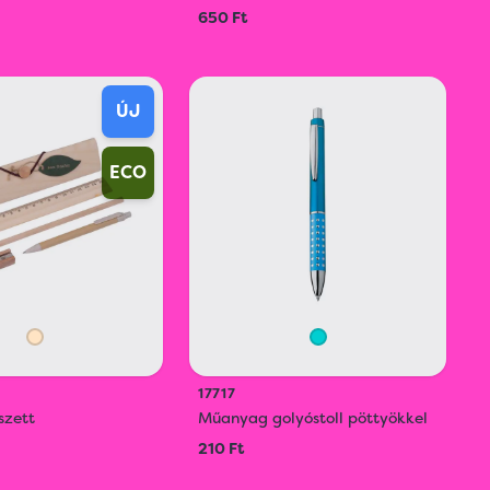
650 Ft
ÚJ
ECO
17717
ószett
Műanyag golyóstoll pöttyökkel
210 Ft