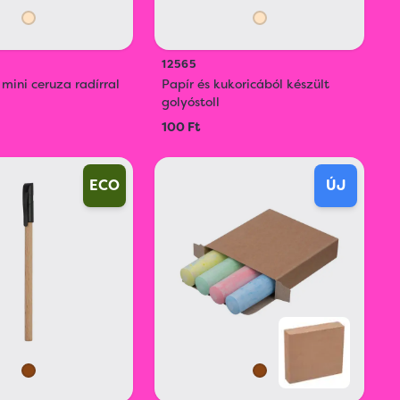
12565
mini ceruza radírral
Papír és kukoricából készült
golyóstoll
100 Ft
ECO
ÚJ