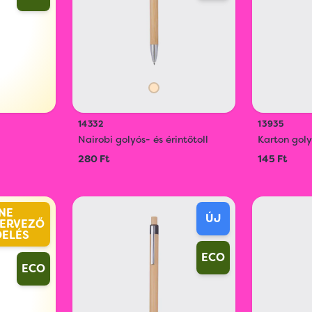
14332
13935
Nairobi golyós- és érintőtoll
Karton goly
280 Ft
145 Ft
NE
ÚJ
ERVEZŐ
DELÉS
ECO
ECO