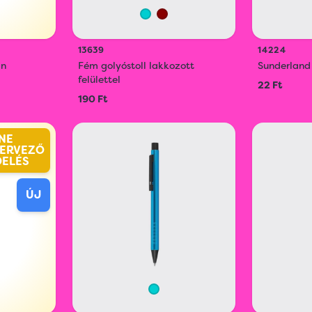
13639
14224
an
Fém golyóstoll lakkozott
Sunderland 
felülettel
22 Ft
190 Ft
NE
ERVEZŐ
DELÉS
ÚJ