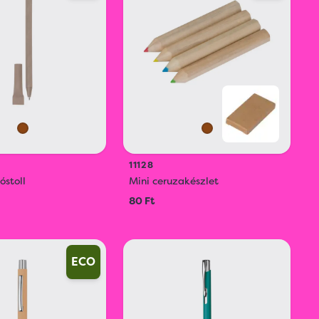
11128
óstoll
Mini ceruzakészlet
80 Ft
ECO