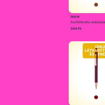
58619
Aszfaltkréta dobozb
300 Ft
ONLI
LÁTVÁNYT
ÉS REN