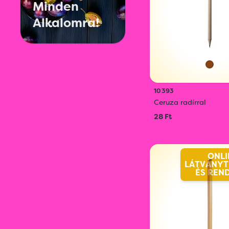
Minden
Alkalomra!
10393
Ceruza radírral
28 Ft
ONLI
LÁTVÁNYT
ÉS REN