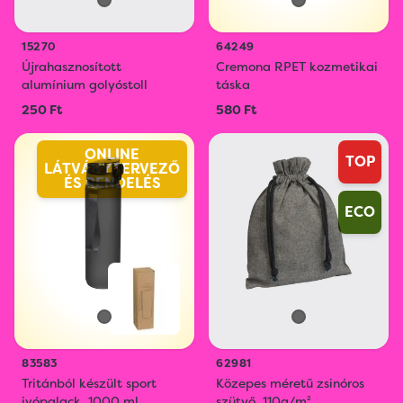
15270
64249
Újrahasznosított
Cremona RPET kozmetikai
alumínium golyóstoll
táska
250 Ft
580 Ft
ONLINE
TOP
LÁTVÁNYTERVEZŐ
ÉS RENDELÉS
ECO
83583
62981
Tritánból készült sport
Közepes méretű zsinóros
ivópalack, 1000 ml
szütyő, 110g/m²