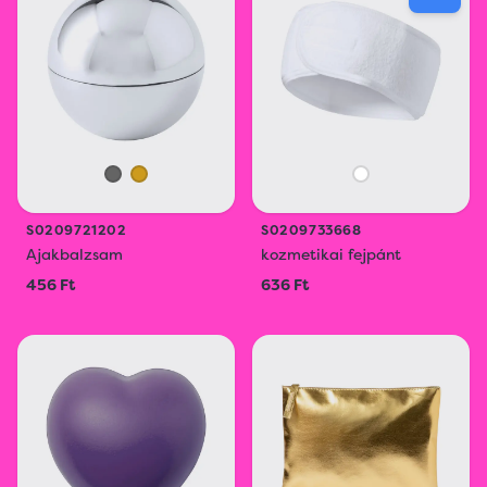
S0209721202
S0209733668
Ajakbalzsam
kozmetikai fejpánt
456 Ft
636 Ft