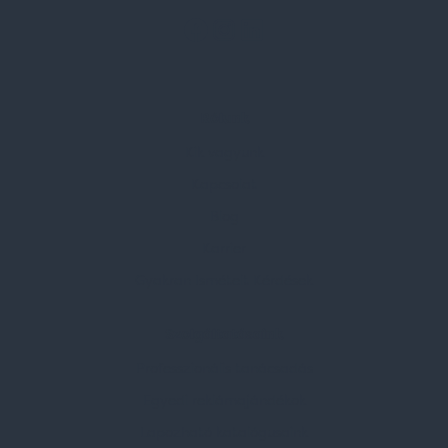
Rólunk
Kik vagyunk
Kapcsolat
Blog
Karrier
Gyakran Ismételt Kérdések
Szolgáltatásaink
Professzionális tanácsadás
Egyedi reklámajándékok
Lapozható katalógusaink