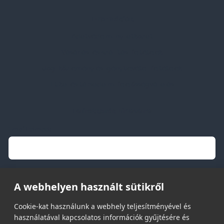
Információk
Adatvédelmi nyilatkozat
Vásárlási és szállítási feltételek
Jogi közlemény és igénybevételi feltételek
Etikai és társadalmi felelősségvállalás
Feliratkozás hírlevélre
Email címed:
elfogadom az adatvédelmi szabályzatot
A webhelyen használt sütikről
Cookie-kat használunk a webhely teljesítményével és
használatával kapcsolatos információk gyűjtésére és