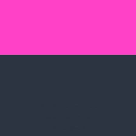
Spark Promotions Kft.
Címünk:
1135 Budapest, Jász u. 13.
Telefon:
+36 1 412 3760
Email:
spark@spark.hu