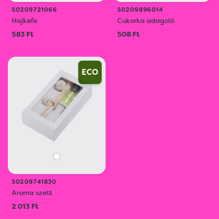
S0209721066
S0209896014
Hajkefe
Cukorka adagoló
583 Ft
508 Ft
ECO
S0209741830
Aroma szett
2 013 Ft