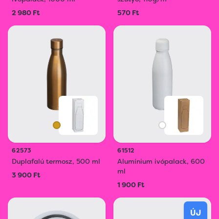
2 980 Ft
570 Ft
62573
61512
Duplafalú termosz, 500 ml
Alumínium ivópalack, 600
ml
3 900 Ft
1 900 Ft
ÚJ