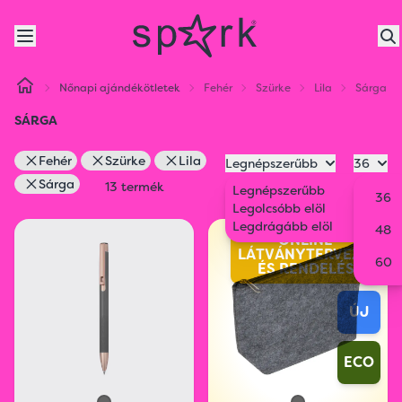
Nőnapi ajándékötletek
Fehér
Szürke
Lila
Sárga
SÁRGA
Fehér
Szürke
Lila
Legnépszerűbb
36
Sárga
13 termék
Legnépszerűbb
36
Legolcsóbb elöl
Legdrágább elöl
48
ONLINE
LÁTVÁNYTERVEZŐ
60
ÉS RENDELÉS
ÚJ
ECO