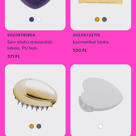
S0209781806
S0209722715
Szív alakú stresszoldó
kozmetikai táska
labda, PU hab.
530 Ft
371 Ft