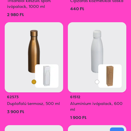
Tritánból készült sport
Cipzáras kozmetikai táska
ivópalack, 1000 ml
440 Ft
2 980 Ft
62573
61512
Duplafalú termosz, 500 ml
Alumínium ivópalack, 600
ml
3 900 Ft
1 900 Ft