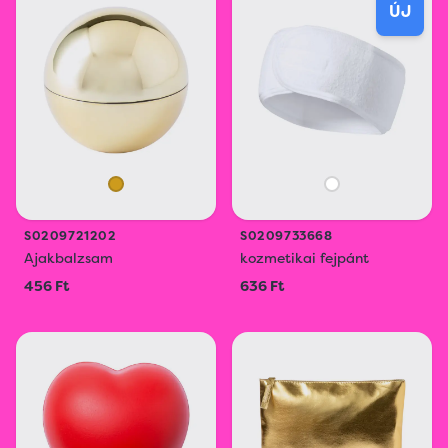
ÚJ
S0209721202
S0209733668
Ajakbalzsam
kozmetikai fejpánt
456 Ft
636 Ft