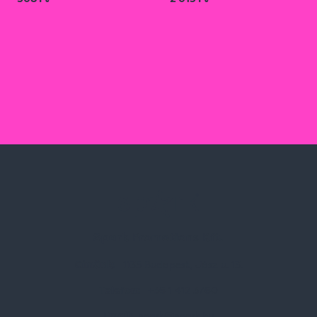
Spark Promotions Kft.
Címünk:
1135 Budapest, Jász u. 13.
Telefon:
+36 1 412 3760
Email:
spark@spark.hu