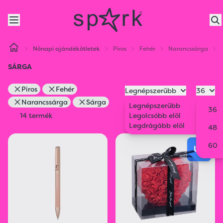
Nőnapi ajándékötletek
Piros
Fehér
Narancssárga
SÁRGA
Piros
Fehér
Legnépszerűbb
36
Narancssárga
Sárga
Legnépszerűbb
36
14 termék
Legolcsóbb elöl
Legdrágább elöl
48
60
ÚJ