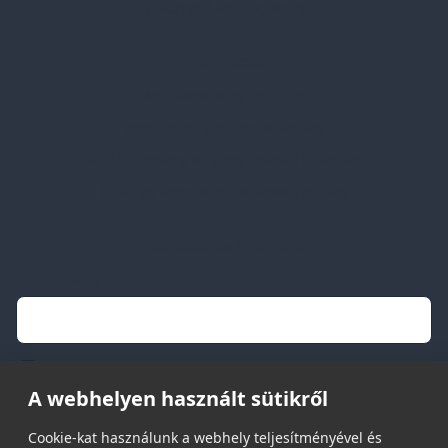
Lapozható katalógusaink
Információk
Adatvédelmi nyilatkozat
Vásárlási és szállítási feltételek
Jogi közlemény és igénybevételi feltételek
Etikai és társadalmi felelősségvállalás
Feliratkozás hírlevélre
Email címed:
elfogadom az adatvédelmi szabályzatot
A webhelyen használt sütikről
Cookie-kat használunk a webhely teljesítményével és