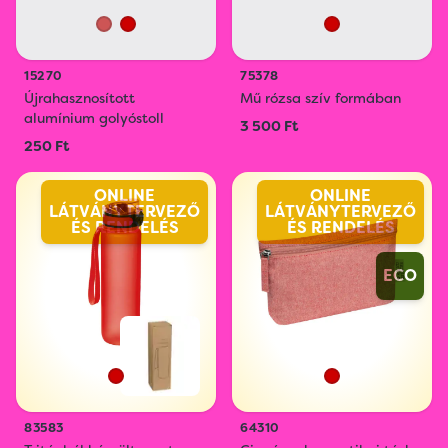
15270
75378
Újrahasznosított
Mű rózsa szív formában
alumínium golyóstoll
3 500 Ft
250 Ft
ONLINE
ONLINE
LÁTVÁNYTERVEZŐ
LÁTVÁNYTERVEZŐ
ÉS RENDELÉS
ÉS RENDELÉS
ECO
83583
64310