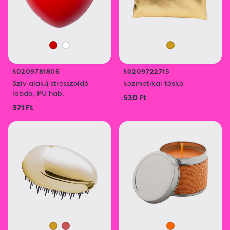
S0209781806
S0209722715
Szív alakú stresszoldó
kozmetikai táska
labda, PU hab.
530 Ft
371 Ft