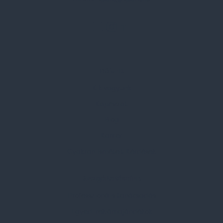
Rólunk
Kik vagyunk
Kapcsolat
Blog
Karrier
Gyakran Ismételt Kérdések
Szolgáltatásaink
Professzionális tanácsadás
Egyedi reklámajándékok