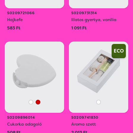
S0209721066
S0209731314
Hajkefe
Illatos gyertya, vanília
583 Ft
1 091 Ft
ECO
S0209896014
S0209741830
Cukorka adagoló
Aroma szett
508 Ft
2 013 Ft