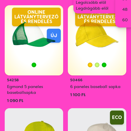
Legolcsóbb elöl
Legdrágább elöl
48
ONLINE
ONLINE
LÁTVÁNYTERVEZŐ
LÁTVÁNYTERVEZŐ
60
ÉS RENDELÉS
ÉS RENDELÉS
ÚJ
54258
50466
Egmond 5 paneles
6 paneles baseball sapka
baseballsapka
1 100 Ft
1 090 Ft
ECO