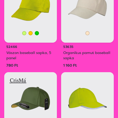
52466
53635
Vászon baseball sapka, 5
Organikus pamut baseball
panel
sapka
780 Ft
1 160 Ft