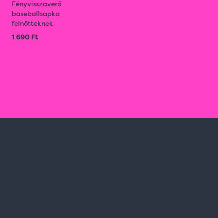
Fényvisszaverő
baseballsapka
felnőtteknek
1 690 Ft
Spark Promotions Kft.
Címünk:
1135 Budapest, Jász u. 13.