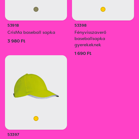
53918
53398
CrisMa baseball sapka
Fényvisszaverő
baseballsapka
3 980 Ft
gyerekeknek
1 690 Ft
53397