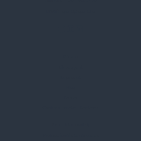
Telefon:
+36 1 412 3760
Email:
spark@spark.hu
Rólunk
Kik vagyunk
Kapcsolat
Blog
Karrier
Gyakran Ismételt Kérdések
Szolgáltatásaink
Professzionális tanácsadás