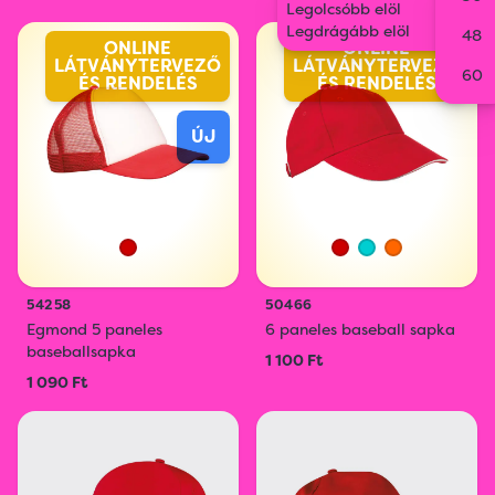
Legolcsóbb elöl
Legdrágább elöl
48
ONLINE
ONLINE
LÁTVÁNYTERVEZŐ
LÁTVÁNYTERVEZŐ
60
ÉS RENDELÉS
ÉS RENDELÉS
ÚJ
54258
50466
Egmond 5 paneles
6 paneles baseball sapka
baseballsapka
1 100 Ft
1 090 Ft