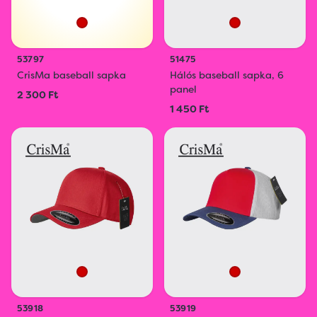
53797
51475
CrisMa baseball sapka
Hálós baseball sapka, 6
panel
2 300 Ft
1 450 Ft
53918
53919