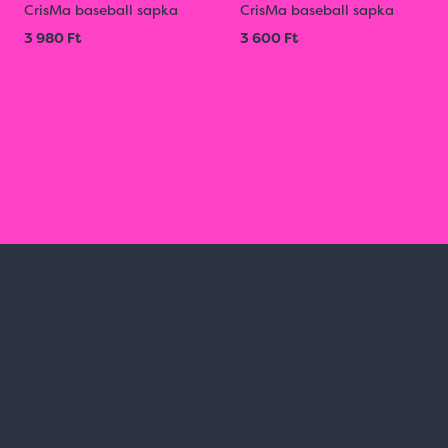
CrisMa baseball sapka
CrisMa baseball sapka
3 980 Ft
3 600 Ft
Spark Promotions Kft.
Címünk:
1135 Budapest, Jász u. 13.