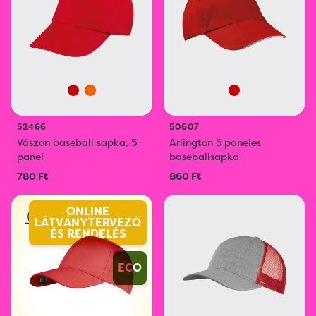
52466
50607
Vászon baseball sapka, 5
Arlington 5 paneles
panel
baseballsapka
780 Ft
860 Ft
ONLINE
LÁTVÁNYTERVEZŐ
ÉS RENDELÉS
ECO