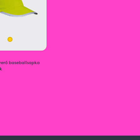
verő baseballsapka
ek