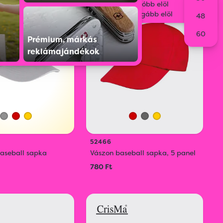
Legolcsóbb elöl
ONLINE
Legdrágább elöl
ÁTVÁNYTERVEZŐ
48
ÉS RENDELÉS
60
Prémium, márkás
reklámajándékok
52466
baseball sapka
Vászon baseball sapka, 5 panel
780 Ft