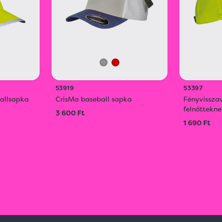
53919
53397
allsapka
CrisMa baseball sapka
Fényvissza
felnőttekn
3 600 Ft
1 690 Ft