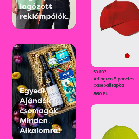
logózott
reklámpólók.
50607
Arlington 5 paneles
baseballsapka
Egyedi
860 Ft
Ajándék-
csomagok
Minden
Alkalomra!