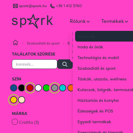
spark@spark.hu
+36 1 412 3760
Rólunk
Termékek
Kik vagyunk
Írószerek
Kapcsolat
Szabadidő és sport
Baseball sapkák
Piros
Szürke
Blog
Iroda és órák
Karrier
TALÁLATOK SZŰRÉSE
Gyakran Ismételt Kérdések
Technológia és mobil
Baseball sa
Szabadidő és sport
SZÍN
Táskák, utazás, wellness
Játéko
Kulacsok, bögrék, termoszo
Háztartás és konyha
SÁRGA
Édességek és POS
MÁRKA
Piros
Szürke
Egyedi termékek
CrisMa (3)
Szerszámok és lámpák