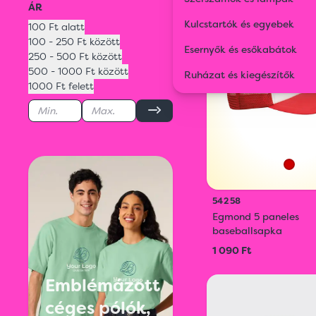
ÁR
ONLI
LÁTVÁNYT
Kulcstartók és egyebek
100 Ft alatt
ÉS REN
100 - 250 Ft között
Esernyők és esőkabátok
250 - 500 Ft között
500 - 1000 Ft között
Ruházat és kiegészítők
1000 Ft felett
54258
Egmond 5 paneles
baseballsapka
1 090 Ft
Emblémázott
céges pólók,