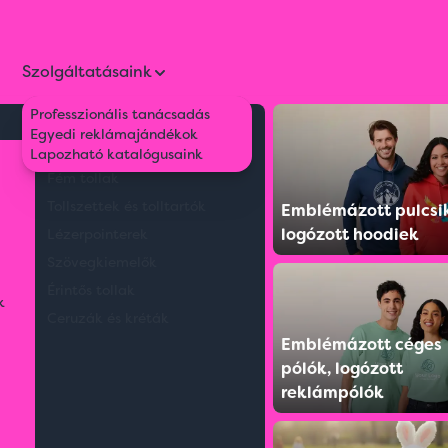
Szolgáltatásaink
Professzionális tanácsadás
Környezetbarát tollak
Egyedi reklámajándékok
Sárga
Műanyag tollak
Lapozható katalógusaink
Fém tollak
pkák
Napszemüvegek
Spo
Tollszettek és tolltartók
Emblémázott pulcsi
logózott hoodiek
Lézerpointerek
Szövegkiemelők
k
Strand kellékek
Bicikl
Érintős tollak
k
Ceruzák és kréták
Emblémázott céges
pólók, logózott
reklámpólók
Sárga
11 termék