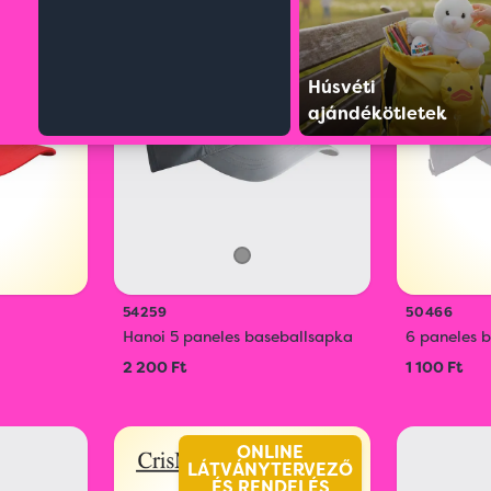
NE
ÚJ
ERVEZŐ
L
DELÉS
Húsvéti
ÚJ
ajándékötletek
54259
50466
Hanoi 5 paneles baseballsapka
6 paneles 
2 200 Ft
1 100 Ft
ONLINE
LÁTVÁNYTERVEZŐ
ÉS RENDELÉS