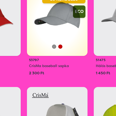
ECO
53797
51475
CrisMa baseball sapka
Hálós baseb
2 300 Ft
1 450 Ft