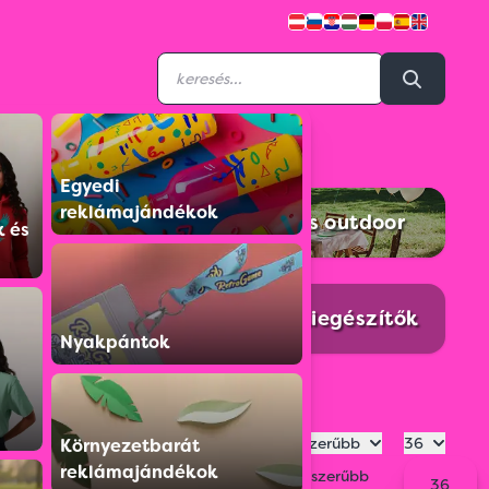
Egyedi
reklámajándékok
rt kellékek
Piknik és outdoor
k és
is kiegészítők
Kisállat kiegészítők
Nyakpántok
Legnépszerűbb
36
Környezetbarát
reklámajándékok
Legnépszerűbb
36