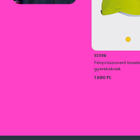
53398
Fényvisszaverő baseb
gyerekeknek
1 690 Ft