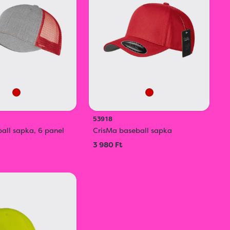
53918
all sapka, 6 panel
CrisMa baseball sapka
3 980 Ft