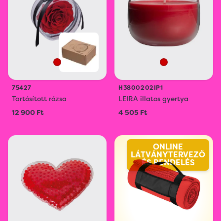
75427
H3800202IP1
Tartósított rózsa
LEIRA illatos gyertya
12 900 Ft
4 505 Ft
ONLINE
LÁTVÁNYTERVEZŐ
ÉS RENDELÉS