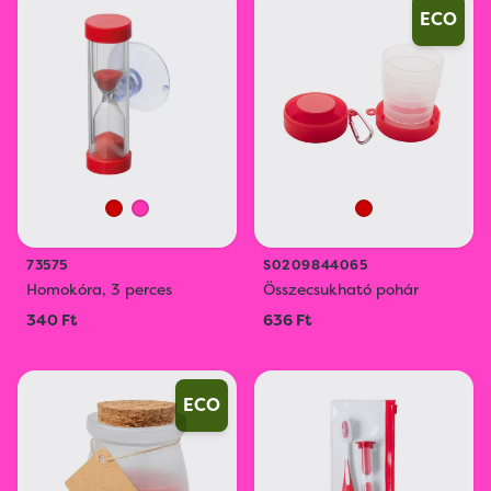
ECO
73575
S0209844065
Homokóra, 3 perces
Összecsukható pohár
340 Ft
636 Ft
ECO