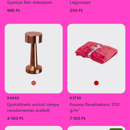
Gyertya fém dobozban
Légycsapó
995 Ft
250 Ft
94662
63750
Újratölthető asztali lámpa
Kaunas flaneltakaró, 230
rozsdamentes acélból
g/m²
4 100 Ft
7 100 Ft