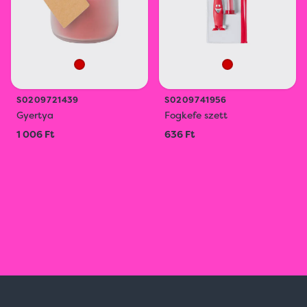
S0209721439
S0209741956
Gyertya
Fogkefe szett
1 006 Ft
636 Ft