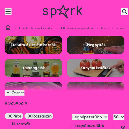
Háztartás és konyha
Otthoni kiegészítők
Piros
Rózsas
Ételtárolók és ételhordók
Üvegnyitók
Italadagolók
Konyhai kellékek
Kések és vágódeszkák
Só és borsdarálók
Összes
RÓZSASZÍN
Bor, bár
Otthoni kiegészítők
Piros
Rózsaszín
Legnépszerűbb
36
14 termék
Legnépszerűbb
36