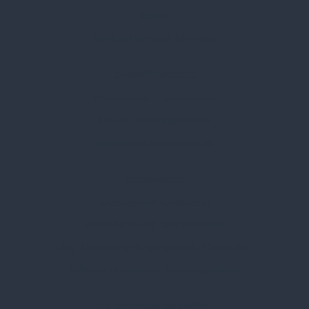
Karrier
Gyakran Ismételt Kérdések
Szolgáltatásaink
Professzionális tanácsadás
Egyedi reklámajándékok
Lapozható katalógusaink
Információk
Adatvédelmi nyilatkozat
Vásárlási és szállítási feltételek
Jogi közlemény és igénybevételi feltételek
Etikai és társadalmi felelősségvállalás
Feliratkozás hírlevélre