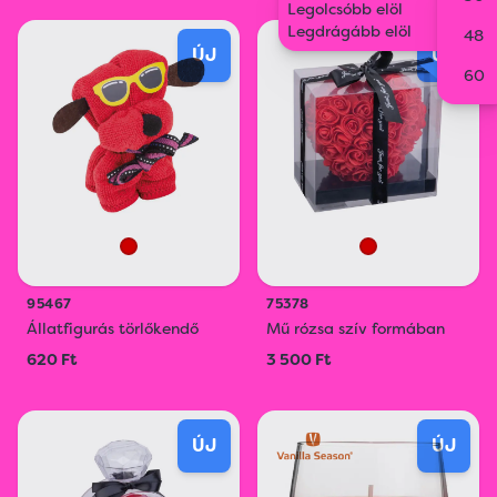
Legolcsóbb elöl
Legdrágább elöl
48
ÚJ
ÚJ
60
95467
75378
Állatfigurás törlőkendő
Mű rózsa szív formában
620 Ft
3 500 Ft
ÚJ
ÚJ