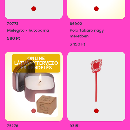
70773
66902
Melegítő / hűtőpárna
Polártakaró nagy
méretben
580 Ft
3 150 Ft
ONLINE
LÁTVÁNYTERVEZŐ
ÉS RENDELÉS
75278
93151