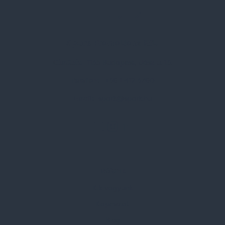
Spark Promotions Kft.
Címünk:
1135 Budapest, Jász u. 13.
Telefon:
+36 1 412 3760
Email:
spark@spark.hu
Rólunk
Kik vagyunk
Kapcsolat
Blog