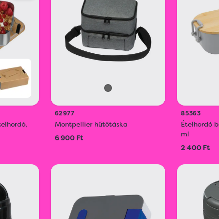
62977
85363
elhordó,
Montpellier hűtőtáska
Ételhordó b
ml
6 900 Ft
2 400 Ft