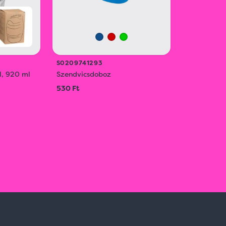
S0209741293
l, 920 ml
Szendvicsdoboz
530 Ft