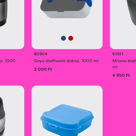
80904
61521
oz, 1000
Goya ételhordó doboz, 1000 ml
Milano éte
ml
2 000 Ft
4 950 Ft