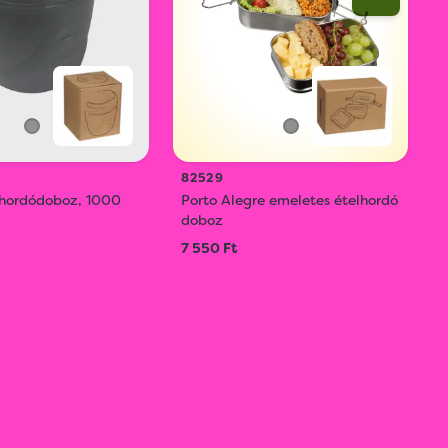
82529
lhordódoboz, 1000
Porto Alegre emeletes ételhordó
doboz
7 550 Ft