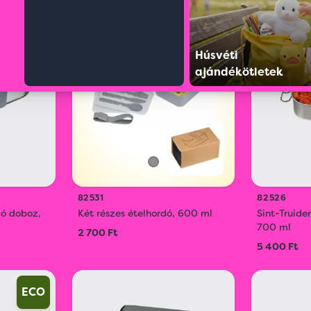
ONLINE
ÚJ
LÁTVÁNYTERVEZŐ
ÉS RENDELÉS
Húsvéti
ECO
ECO
ajándékötletek
82531
82526
dó doboz,
Két részes ételhordó, 600 ml
Sint-Truide
700 ml
2 700 Ft
5 400 Ft
ECO