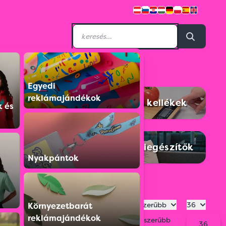
Egyedi
reklámajándékok
aladagolók
Konyhai kellékek
k és
Bor, bár
Otthoni kiegészítők
Nyakpántok
Legnépszerűbb
36
Környezetbarát
reklámajándékok
Legnépszerűbb
36