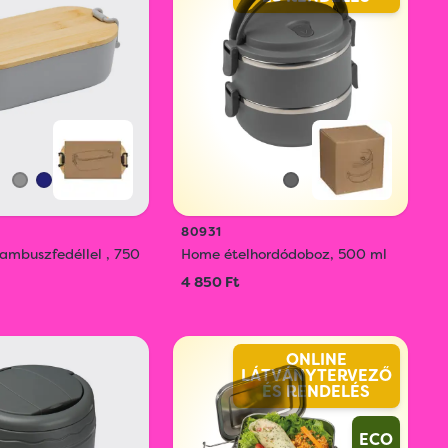
80931
ambuszfedéllel , 750
Home ételhordódoboz, 500 ml
4 850 Ft
ONLINE
LÁTVÁNYTERVEZŐ
ÉS RENDELÉS
ECO