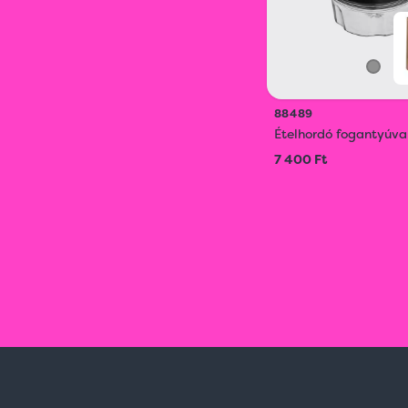
88489
Ételhordó fogantyúva
7 400 Ft