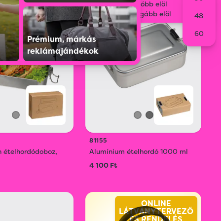
Legolcsóbb elöl
ECO
Legdrágább elöl
48
60
Prémium, márkás
reklámajándékok
81155
n ételhordódoboz,
Alumínium ételhordó 1000 ml
4 100 Ft
ONLINE
LÁTVÁNYTERVEZŐ
ÉS RENDELÉS