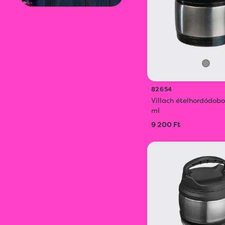
82654
Villach ételhordódob
ml
9 200 Ft