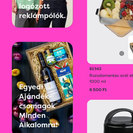
logózott
reklámpólók.
82562
Rozsdamentes acél ét
1000 ml
Egyedi
6 500 Ft
Ajándék-
csomagok
Minden
Alkalomra!