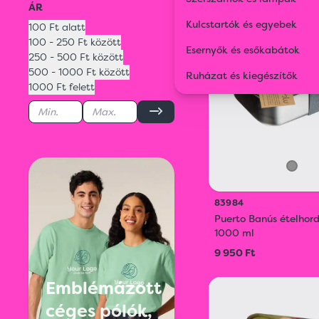
ÁR
Kulcstartók és egyebek
100 Ft alatt
100 - 250 Ft között
Esernyők és esőkabátok
250 - 500 Ft között
500 - 1000 Ft között
Ruházat és kiegészítők
1000 Ft felett
83984
Puerto Banús ételhor
1000 ml
9 950 Ft
Emblémázott
céges pólók,