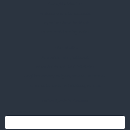
Szolgáltatásaink
Professzionális tanácsadás
Egyedi reklámajándékok
Lapozható katalógusaink
Információk
Adatvédelmi nyilatkozat
Vásárlási és szállítási feltételek
Jogi közlemény és igénybevételi feltételek
Etikai és társadalmi felelősségvállalás
Feliratkozás hírlevélre
Email címed: