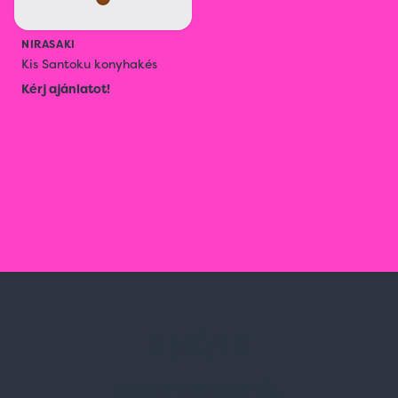
NIRASAKI
Kis Santoku konyhakés
Kérj ajánlatot!
Spark Promotions Kft.