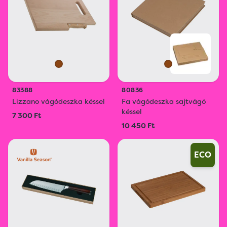
83388
80836
Lizzano vágódeszka késsel
Fa vágódeszka sajtvágó
késsel
7 300 Ft
10 450 Ft
ECO