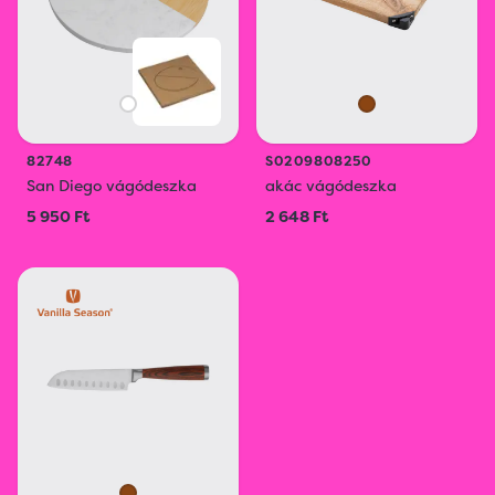
82748
S0209808250
San Diego vágódeszka
akác vágódeszka
5 950 Ft
2 648 Ft