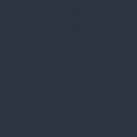
Címünk:
1135 Budapest, Jász u. 13.
Telefon:
+36 1 412 3760
Email:
spark@spark.hu
Rólunk
Kik vagyunk
Kapcsolat
Blog
Karrier
Gyakran Ismételt Kérdések