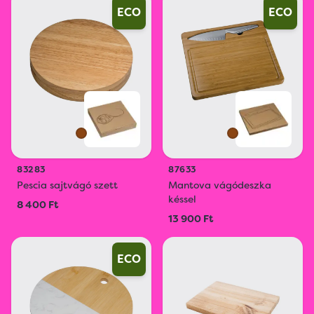
ECO
ECO
83283
87633
Pescia sajtvágó szett
Mantova vágódeszka
késsel
8 400 Ft
13 900 Ft
ECO