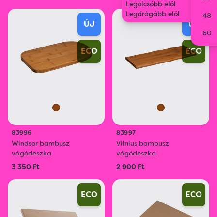
Legolcsóbb elöl
Legdrágább elöl
48
ÚJ
ÚJ
60
ECO
ECO
83996
83997
Windsor bambusz
Vilnius bambusz
vágódeszka
vágódeszka
3 350 Ft
2 900 Ft
ECO
ECO