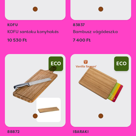
KOFU
83837
KOFU santoku konyhakés
Bambusz vágódeszka
10 530 Ft
7 400 Ft
ECO
ECO
88872
IBARAKI