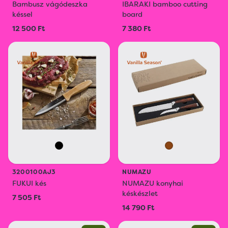
Bambusz vágódeszka
IBARAKI bamboo cutting
késsel
board
12 500 Ft
7 380 Ft
3200100AJ3
NUMAZU
FUKUI kés
NUMAZU konyhai
késkészlet
7 505 Ft
14 790 Ft