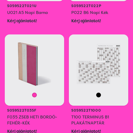
S059522T021U
S059522T022P
U021 A5 Napi Barna
P022 B6 Napi Kék
Kérj ajánlatot!
Kérj ajánlatot!
S059522T035F
S059522T1000
F035 ZSEB HETI BORDÓ-
T100 TERMINUS B1
FEHÉR-KÉK
PLAKÁTNAPTÁR
Kérj ajánlatot!
Kérj ajánlatot!