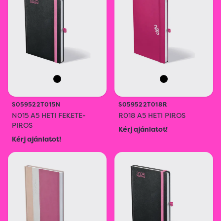
S059522T015N
S059522T018R
N015 A5 HETI FEKETE-
R018 A5 HETI PIROS
PIROS
Kérj ajánlatot!
Kérj ajánlatot!