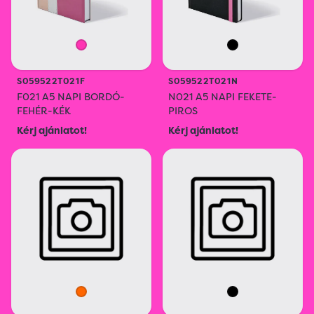
S059522T021F
S059522T021N
F021 A5 NAPI BORDÓ-
N021 A5 NAPI FEKETE-
FEHÉR-KÉK
PIROS
Kérj ajánlatot!
Kérj ajánlatot!