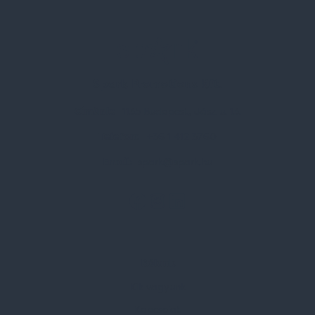
Spark Promotions Kft.
Címünk:
1135 Budapest, Jász u. 13.
Telefon:
+36 1 412 3760
Email:
spark@spark.hu
Rólunk
Kik vagyunk
Kapcsolat