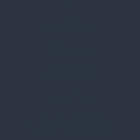
Blog
Karrier
Gyakran Ismételt Kérdések
Szolgáltatásaink
Professzionális tanácsadás
Egyedi reklámajándékok
Lapozható katalógusaink
Információk
Adatvédelmi nyilatkozat
Vásárlási és szállítási feltételek
Jogi közlemény és igénybevételi feltételek
Etikai és társadalmi felelősségvállalás