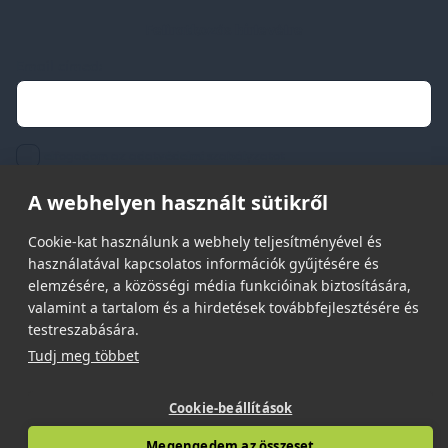
Feliratkozás hírlevélre
Email címed:
elfogadom az adatvédelmi szabályzatot
A webhelyen használt sütikről
Cookie-kat használunk a webhely teljesítményével és
használatával kapcsolatos információk gyűjtésére és
elemzésére, a közösségi média funkcióinak biztosítására,
© 2026 | Minden jog fenntartva!
valamint a tartalom és a hirdetések továbbfejlesztésére és
Spark Promotions Kft.
testreszabására.
Tudj meg többet
Cookie-beállítások
Megengedem az összeset