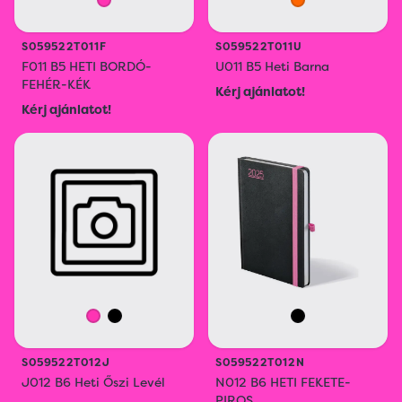
S059522T011F
S059522T011U
F011 B5 HETI BORDÓ-
U011 B5 Heti Barna
FEHÉR-KÉK
Kérj ajánlatot!
Kérj ajánlatot!
S059522T012J
S059522T012N
J012 B6 Heti Őszi Levél
N012 B6 HETI FEKETE-
PIROS