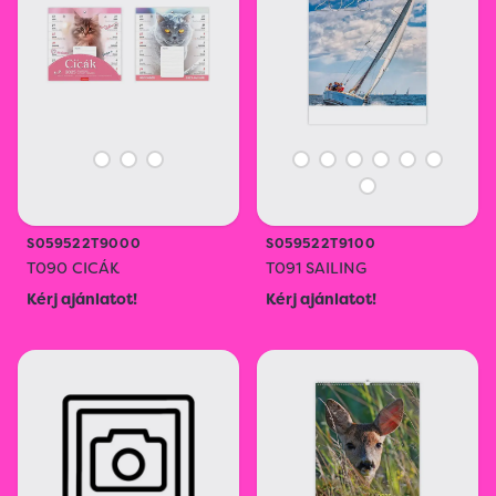
S059522T9000
S059522T9100
T090 CICÁK
T091 SAILING
Kérj ajánlatot!
Kérj ajánlatot!