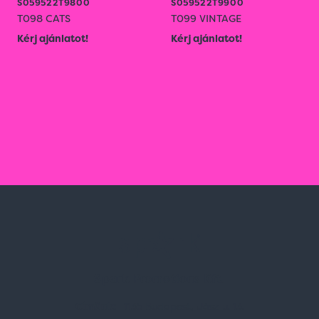
S059522T9800
S059522T9900
T098 CATS
T099 VINTAGE
Kérj ajánlatot!
Kérj ajánlatot!
Spark Promotions Kft.
Címünk:
1135 Budapest, Jász u. 13.