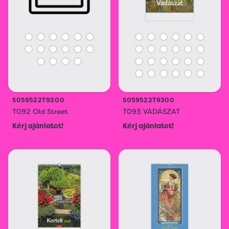
S059522T9200
S059522T9300
T092 Old Street
T093 VADÁSZAT
Kérj ajánlatot!
Kérj ajánlatot!