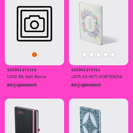
S059522T012U
S059522T015J
U012 B6 Heti Barna
J015 A5 HETI HORTENZIA
Kérj ajánlatot!
Kérj ajánlatot!