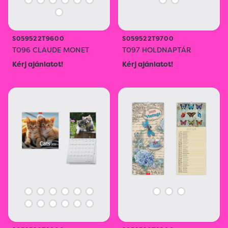
S059522T9600
S059522T9700
T096 CLAUDE MONET
T097 HOLDNAPTÁR
Kérj ajánlatot!
Kérj ajánlatot!