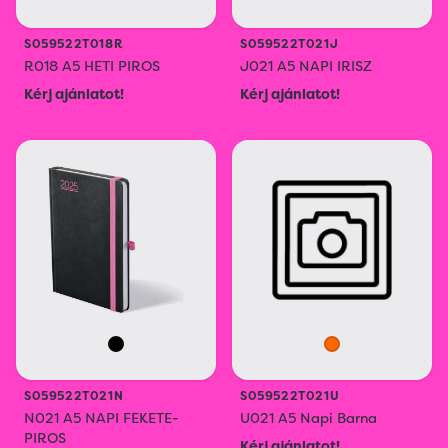
S059522T018R
S059522T021J
R018 A5 HETI PIROS
J021 A5 NAPI IRISZ
Kérj ajánlatot!
Kérj ajánlatot!
S059522T021N
S059522T021U
N021 A5 NAPI FEKETE-
U021 A5 Napi Barna
PIROS
Kérj ajánlatot!