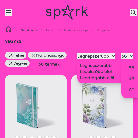
Naptárak
Fehér
Narancssárga
Vegyes
VEGYES
Fehér
Narancssárga
Legnépszerűbb
36
Vegyes
36 termék
Legnépszerűbb
36
Legolcsóbb elöl
Legdrágább elöl
48
60