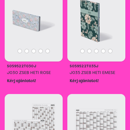
S059522T030J
S059522T035J
J030 ZSEB HETI ROSE
J035 ZSEB HETI EMESE
Kérj ajánlatot!
Kérj ajánlatot!