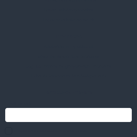
Professzionális tanácsadás
Egyedi reklámajándékok
Lapozható katalógusaink
Információk
Adatvédelmi nyilatkozat
Vásárlási és szállítási feltételek
Jogi közlemény és igénybevételi feltételek
Etikai és társadalmi felelősségvállalás
Feliratkozás hírlevélre
Email címed:
elfogadom az adatvédelmi szabályzatot