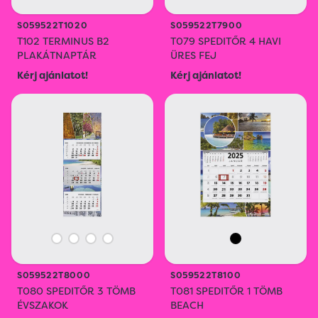
S059522T1020
S059522T7900
T102 TERMINUS B2
T079 SPEDITŐR 4 HAVI
PLAKÁTNAPTÁR
ÜRES FEJ
Kérj ajánlatot!
Kérj ajánlatot!
S059522T8000
S059522T8100
T080 SPEDITŐR 3 TÖMB
T081 SPEDITŐR 1 TÖMB
ÉVSZAKOK
BEACH