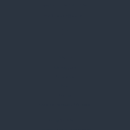
Telefon:
+36 1 412 3760
Email:
spark@spark.hu
Rólunk
Kik vagyunk
Kapcsolat
Blog
Karrier
Gyakran Ismételt Kérdések
Szolgáltatásaink