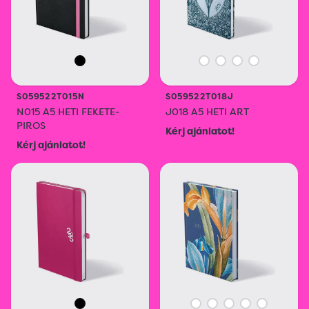
S059522T015N
S059522T018J
N015 A5 HETI FEKETE-
J018 A5 HETI ART
PIROS
Kérj ajánlatot!
Kérj ajánlatot!