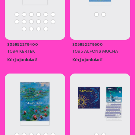
S059522T9400
S059522T9500
T094 KERTEK
T095 ALFONS MUCHA
Kérj ajánlatot!
Kérj ajánlatot!