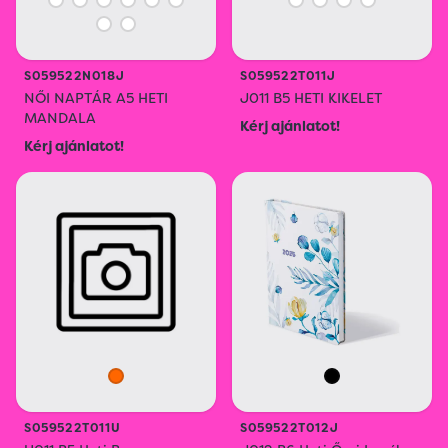
S059522N018J
S059522T011J
NŐI NAPTÁR A5 HETI
J011 B5 HETI KIKELET
MANDALA
Kérj ajánlatot!
Kérj ajánlatot!
S059522T011U
S059522T012J