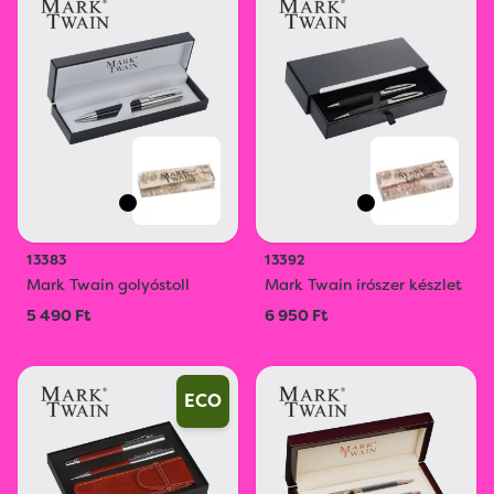
13383
13392
Mark Twain golyóstoll
Mark Twain írószer készlet
5 490 Ft
6 950 Ft
ECO