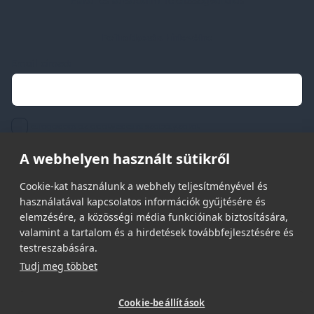
Etikai és társadalmi felelősségvállalás
Feliratkozás hírlevélre
Email címed:
elfogadom az adatvédelmi szabályzatot
A webhelyen használt sütikről
Cookie-kat használunk a webhely teljesítményével és
használatával kapcsolatos információk gyűjtésére és
elemzésére, a közösségi média funkcióinak biztosítására,
© 2026 | Minden jog fenntartva!
valamint a tartalom és a hirdetések továbbfejlesztésére és
Spark Promotions Kft.
testreszabására.
Tudj meg többet
Cookie-beállítások