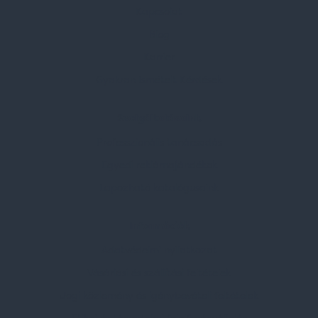
Kapcsolat
Blog
Karrier
Gyakran Ismételt Kérdések
Szolgáltatásaink
Professzionális tanácsadás
Egyedi reklámajándékok
Lapozható katalógusaink
Információk
Adatvédelmi nyilatkozat
Vásárlási és szállítási feltételek
Jogi közlemény és igénybevételi feltételek