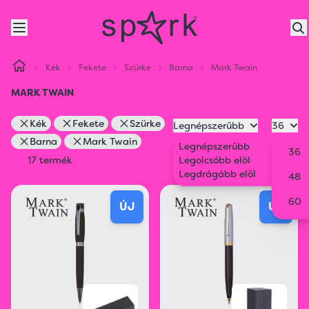
Kék
Fekete
Szürke
Barna
Mark Twain
MARK TWAIN
Kék
Fekete
Szürke
Legnépszerűbb
36
Barna
Mark Twain
Legnépszerűbb
36
17 termék
Legolcsóbb elöl
Legdrágább elöl
48
60
ÚJ
ÚJ