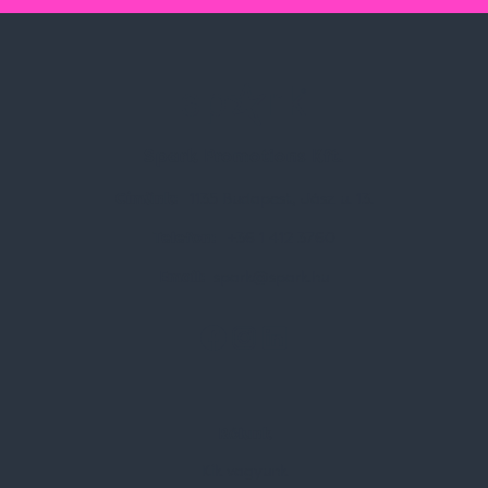
Spark Promotions Kft.
Címünk:
1135 Budapest, Jász u. 13.
Telefon:
+36 1 412 3760
Email:
spark@spark.hu
Rólunk
Kik vagyunk