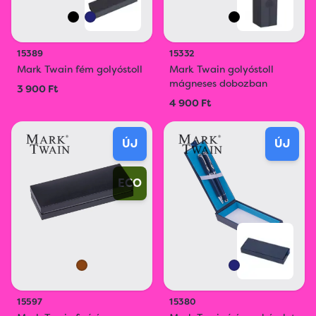
15389
15332
Mark Twain fém golyóstoll
Mark Twain golyóstoll
mágneses dobozban
3 900 Ft
4 900 Ft
ÚJ
ÚJ
ECO
15597
15380