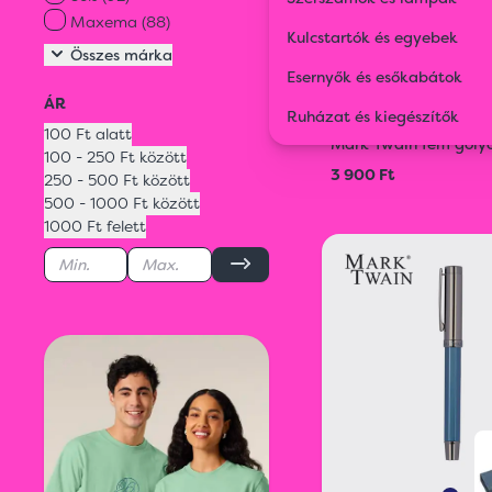
Maxema (88)
Kulcstartók és egyebek
Összes
márka
Esernyők és esőkabátok
ÁR
Ruházat és kiegészítők
15389
100 Ft alatt
Mark Twain fém golyó
100 - 250 Ft között
3 900 Ft
250 - 500 Ft között
500 - 1000 Ft között
1000 Ft felett