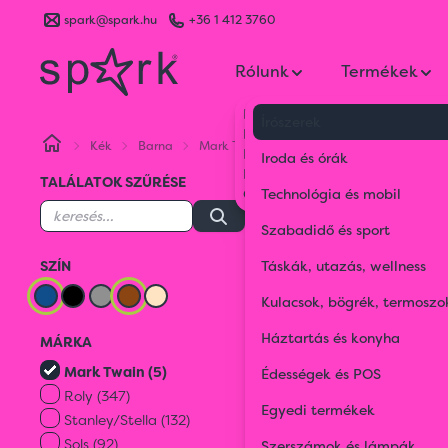
spark@spark.hu
+36 1 412 3760
Rólunk
Termékek
Kik vagyunk
Írószerek
Kapcsolat
Kék
Barna
Mark Twain
Blog
Iroda és órák
Karrier
TALÁLATOK SZŰRÉSE
MARK TWAIN
Gyakran Ismételt Kérdések
Technológia és mobil
Kék
Barna
Szabadidő és sport
SZÍN
Táskák, utazás, wellness
Kulacsok, bögrék, termoszo
Háztartás és konyha
MÁRKA
Mark Twain (5)
Édességek és POS
Roly (347)
Egyedi termékek
Stanley/Stella (132)
Sols (92)
Szerszámok és lámpák