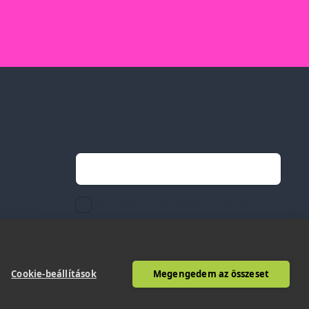
Feliratkozás hírlevélre
Email címed:
ek
li feltételek
elfogadom az adatvédelmi szabályzatot
gvállalás
Cookie-beállítások
Megengedem az összeset