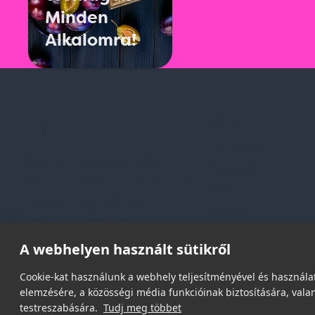
Minden
Alkalomra!
Rólunk
Kik vagyunk
Spark Promotions Kft.
Kapcsolat
Címünk:
1135 Budapest, Jász u. 13.
Blog
Telefon:
+36 1 412 3760
Karrier
Email:
spark@spark.hu
Gyakran Ismételt Kér
A webhelyen használt sütikről
Cookie-kat használunk a webhely teljesítményével és használat
elemzésére, a közösségi média funkcióinak biztosítására, valam
testreszabására.
Tudj meg többet