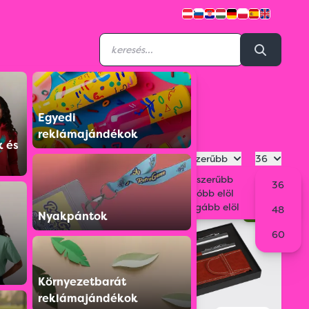
Egyedi
reklámajándékok
k és
Legnépszerűbb
36
Legnépszerűbb
36
Legolcsóbb elöl
ÚJ
ECO
Legdrágább elöl
48
Nyakpántok
60
Környezetbarát
reklámajándékok