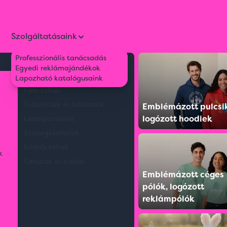
Szolgáltatásaink
Professzionális tanácsadás
Környezetbarát tollak
Egyedi reklámajándékok
Műanyag tollak
Lapozható katalógusaink
Fém tollak
Tollszettek és tolltartók
Emblémázott pulcsi
Mark Twain
5 termék
logózott hoodiek
Lézerpointerek
Szövegkiemelők
Érintős tollak
ÚJ
ÚJ
k
Ceruzák és kréták
Emblémázott céges
ECO
pólók, logózott
reklámpólók