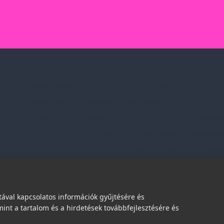
Szolgáltatásaink
Információk
Professzionális tanácsadás
Adatvédelmi nyilatkozat
Egyedi reklámajándékok
Vásárlási és szállítási feltétel
Lapozható katalógusaink
Jogi közlemény és igénybevéte
Etikai és társadalmi felelőssé
dések
ával kapcsolatos információk gyűjtésére és
int a tartalom és a hirdetések továbbfejlesztésére és
© 2026 | Minden jog fenntartva!
Spark Promotions Kft.