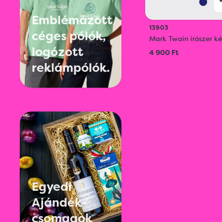
Emblémázott
13903
céges pólók,
Mark Twain írószer ké
logózott
4 900 Ft
reklámpólók.
Egyedi
Ajándék-
csomagok