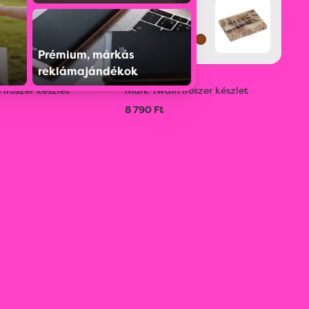
Prémium, márkás
reklámajándékok
10898
írószer készlet
Mark Twain írószer készlet
8 790 Ft