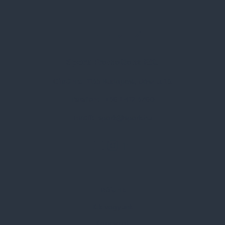
Spark Promotions Kft.
Címünk:
1135 Budapest, Jász u. 13.
Telefon:
+36 1 412 3760
Email:
spark@spark.hu
Rólunk
Kik vagyunk
Kapcsolat