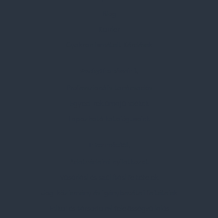
Blog
Karrier
Gyakran Ismételt Kérdések
Szolgáltatásaink
Professzionális tanácsadás
Egyedi reklámajándékok
Lapozható katalógusaink
Információk
Adatvédelmi nyilatkozat
Vásárlási és szállítási feltételek
Jogi közlemény és igénybevételi feltételek
Etikai és társadalmi felelősségvállalás