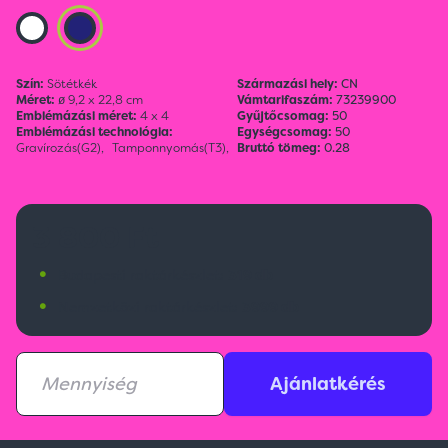
Szín:
Sötétkék
Származási hely:
CN
Méret:
ø 9,2 x 22,8 cm
Vámtarifaszám:
73239900
Emblémázási méret:
4 x 4
Gyűjtőcsomag:
50
Emblémázási technológia:
Egységcsomag:
50
Gravírozás(G2),
Tamponnyomás(T3),
Bruttó tömeg:
0.28
3 800 Ft
•
Budapesti raktárkészlet:
319 db
•
Nemzetközi raktárkészlet:
3999 db
Ajánlatkérés