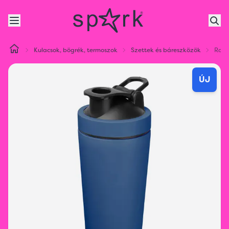
Kulacsok, bögrék, termoszok
Szettek és báreszközök
Rozs
ÚJ