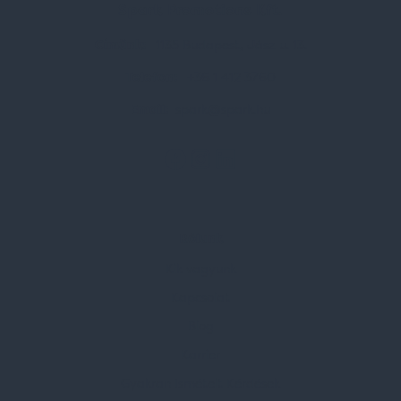
Spark Promotions Kft.
Címünk:
1135 Budapest, Jász u. 13.
Telefon:
+36 1 412 3760
Email:
spark@spark.hu
Rólunk
Kik vagyunk
Kapcsolat
Blog
Karrier
Gyakran Ismételt Kérdések