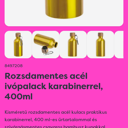
8497208
Rozsdamentes acél
ivópalack karabinerrel,
400ml
Kisméretű rozsdamentes acél kulacs praktikus
karabinerrel, 400 ml-es űrtartalommal és
szivárgásmentes csavaros bambusz kupakkal.