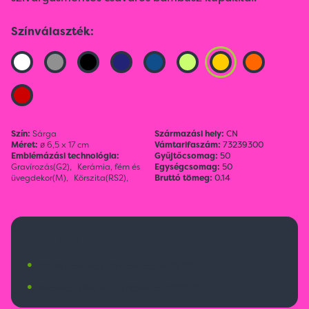
Színválaszték:
Szín:
Sárga
Származási hely:
CN
Méret:
ø 6,5 x 17 cm
Vámtarifaszám:
73239300
Emblémázási technológia:
Gyűjtőcsomag:
50
Gravírozás(G2),
Kerámia, fém és
Egységcsomag:
50
üvegdekor(M),
Körszita(RS2),
Bruttó tömeg:
0.14
1 400 Ft
•
Budapesti raktárkészlet:
1475 db
•
Nemzetközi raktárkészlet:
1221 db