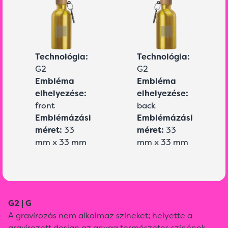
Technológia:
Technológia:
G2
G2
Embléma
Embléma
elhelyezése:
elhelyezése:
front
back
Emblémázási
Emblémázási
méret:
33
méret:
33
mm x 33 mm
mm x 33 mm
G2 | G
A gravírozás nem alkalmaz színeket; helyette a
gravírozott design az anyag természetes színének