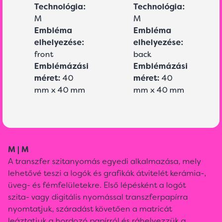
Technológia:
Technológia:
M
M
Embléma
Embléma
elhelyezése:
elhelyezése:
front
back
Emblémázási
Emblémázási
méret:
40
méret:
40
mm x 40 mm
mm x 40 mm
M | M
A transzfer szitanyomás egyedi alkalmazása, mely
lehetővé teszi a logók és grafikák átvitelét kerámia-,
üveg- és fémfelületekre. Első lépésként a logót
szita- vagy digitális nyomással transzferpapírra
nyomtatjuk, száradást követően a matricát
leáztatjuk a hordozó papírról és ráhelyezzük a