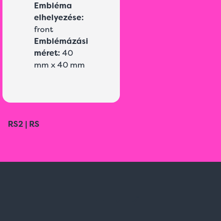
Embléma
elhelyezése:
front
Emblémázási
méret:
40
mm x 40 mm
RS2 | RS