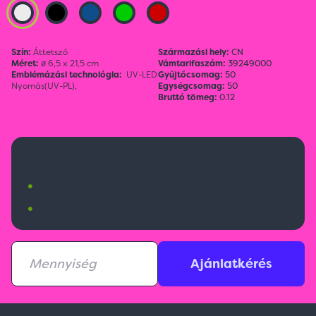
Szín:
Áttetsző
Származási hely:
CN
Méret:
ø 6,5 x 21,5 cm
Vámtarifaszám:
39249000
Emblémázási technológia:
UV-LED
Gyűjtőcsomag:
50
Nyomás(UV-PL),
Egységcsomag:
50
Bruttó tömeg:
0.12
1 000 Ft
•
Budapesti raktárkészlet:
293 db
•
Nemzetközi raktárkészlet:
8154 db
Ajánlatkérés