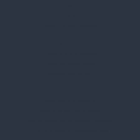
Blog
Karrier
Gyakran Ismételt Kérdések
Szolgáltatásaink
Professzionális tanácsadás
Egyedi reklámajándékok
Lapozható katalógusaink
Információk
Adatvédelmi nyilatkozat
Vásárlási és szállítási feltételek
Jogi közlemény és igénybevételi feltételek
Etikai és társadalmi felelősségvállalás