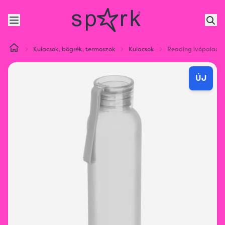
Kulacsok, bögrék, termoszok
Kulacsok
Reading ivópalack,
ÚJ