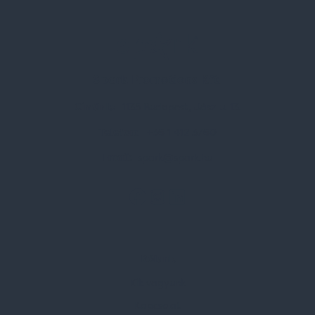
Spark Promotions Kft.
Címünk:
1135 Budapest, Jász u. 13.
Telefon:
+36 1 412 3760
Email:
spark@spark.hu
Rólunk
Kik vagyunk
Kapcsolat