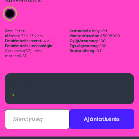
Szín:
Fekete
Származási hely:
CN
Méret:
ø 3,1 x 23,2 cm
Vámtarifaszám:
85098000
Emblémázási méret:
4 x 1
Gyűjtőcsomag:
100
Emblémázási technológia:
Egységcsomag:
100
Gravírozás(G2),
Vinyl
Bruttó tömeg:
0.11
matrica(VM),
3 200 Ft
•
Érkezik:
5000 db
Ajánlatkérés