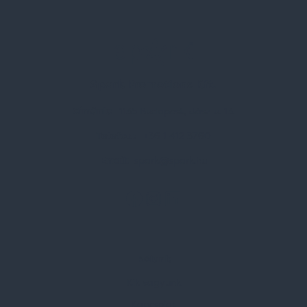
Spark Promotions Kft.
Címünk:
1135 Budapest, Jász u. 13.
Telefon:
+36 1 412 3760
Email:
spark@spark.hu
Rólunk
Kik vagyunk
Kapcsolat