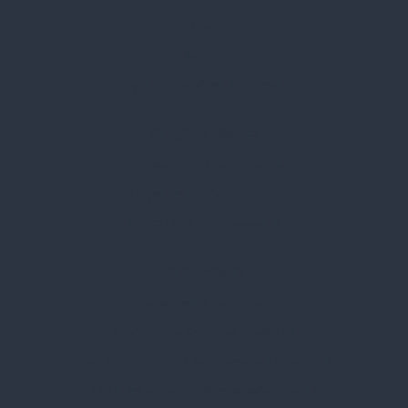
Blog
Karrier
Gyakran Ismételt Kérdések
Szolgáltatásaink
Professzionális tanácsadás
Egyedi reklámajándékok
Lapozható katalógusaink
Információk
Adatvédelmi nyilatkozat
Vásárlási és szállítási feltételek
Jogi közlemény és igénybevételi feltételek
Etikai és társadalmi felelősségvállalás