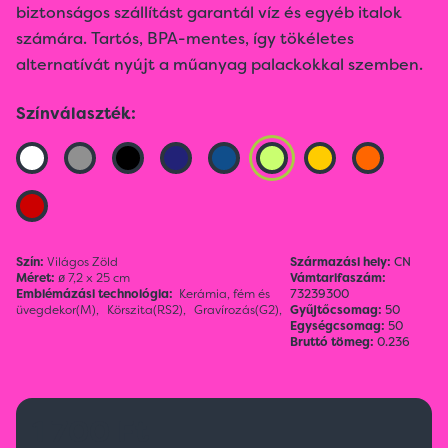
biztonságos szállítást garantál víz és egyéb italok
számára. Tartós, BPA-mentes, így tökéletes
alternatívát nyújt a műanyag palackokkal szemben.
Színválaszték:
Szín:
Világos Zöld
Származási hely:
CN
Méret:
ø 7,2 x 25 cm
Vámtarifaszám:
Emblémázási technológia:
Kerámia, fém és
73239300
üvegdekor(M),
Körszita(RS2),
Gravírozás(G2),
Gyűjtőcsomag:
50
Egységcsomag:
50
Bruttó tömeg:
0.236
1 700 Ft