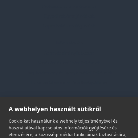
Professzionális tanácsadás
Egyedi reklámajándékok
Lapozható katalógusaink
Információk
Adatvédelmi nyilatkozat
Vásárlási és szállítási feltételek
Jogi közlemény és igénybevételi feltételek
Etikai és társadalmi felelősségvállalás
Feliratkozás hírlevélre
A webhelyen használt sütikről
Email címed:
Cookie-kat használunk a webhely teljesítményével és
használatával kapcsolatos információk gyűjtésére és
elemzésére, a közösségi média funkcióinak biztosítására,