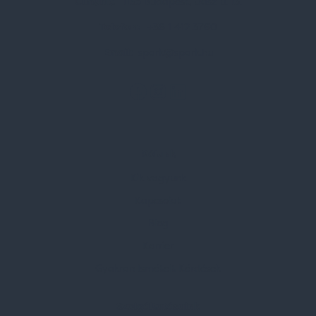
Címünk:
1135 Budapest, Jász u. 13.
Telefon:
+36 1 412 3760
Email:
spark@spark.hu
Rólunk
Kik vagyunk
Kapcsolat
Blog
Karrier
Gyakran Ismételt Kérdések
Szolgáltatásaink