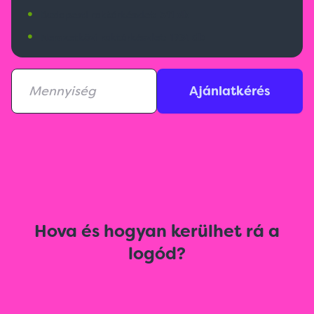
•
Budapesti raktárkészlet:
311 db
•
Nemzetközi raktárkészlet:
1731 db
Ajánlatkérés
Hova és hogyan kerülhet rá a
logód?