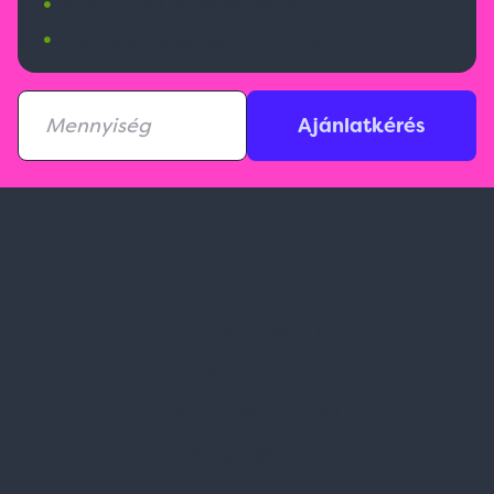
•
Budapesti raktárkészlet:
616 db
•
Nemzetközi raktárkészlet:
2352 db
Ajánlatkérés
Spark Promotions Kft.
Címünk:
1135 Budapest, Jász u. 13.
Telefon:
+36 1 412 3760
Email:
spark@spark.hu