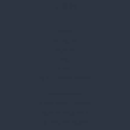
Rólunk
Kik vagyunk
Kapcsolat
Blog
Karrier
Gyakran Ismételt Kérdések
Szolgáltatásaink
Professzionális tanácsadás
Egyedi reklámajándékok
Lapozható katalógusaink