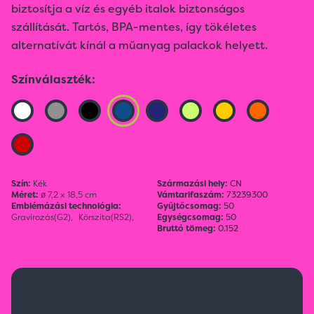
biztosítja a víz és egyéb italok biztonságos
szállítását. Tartós, BPA-mentes, így tökéletes
alternatívát kínál a műanyag palackok helyett.
Színválaszték:
Szín:
Kék
Származási hely:
CN
Méret:
ø 7,2 x 18,5 cm
Vámtarifaszám:
73239300
Emblémázási technológia:
Gyűjtőcsomag:
50
Gravírozás(G2),
Körszita(RS2),
Egységcsomag:
50
Bruttó tömeg:
0.152
1 420 Ft