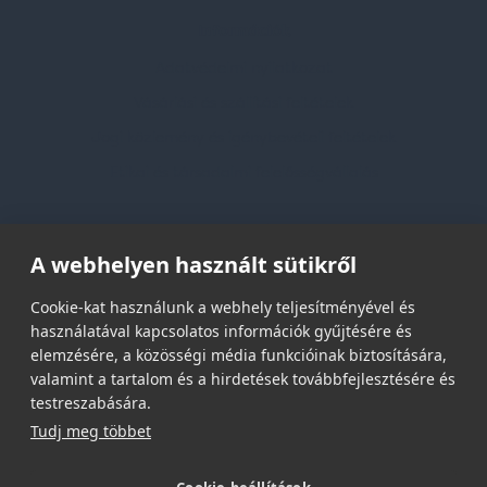
Információk
Adatvédelmi nyilatkozat
Vásárlási és szállítási feltételek
Jogi közlemény és igénybevételi feltételek
Etikai és társadalmi felelősségvállalás
Feliratkozás hírlevélre
A webhelyen használt sütikről
Email címed:
Cookie-kat használunk a webhely teljesítményével és
használatával kapcsolatos információk gyűjtésére és
elemzésére, a közösségi média funkcióinak biztosítására,
elfogadom az adatvédelmi szabályzatot
valamint a tartalom és a hirdetések továbbfejlesztésére és
testreszabására.
Tudj meg többet