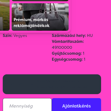
Színválaszték:
Prémium, márkás
reklámajándékok
Szín:
Vegyes
Származási hely:
HU
Vámtarifaszám:
49100000
Gyűjtőcsomag:
1
Egységcsomag:
1
Aktuális raktárkészletről
Kérj ajánlatot!
érdeklődj az ajánlatkérésnél!
Ajánlatkérés