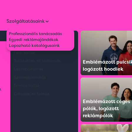
Szolgáltatásaink
Professzionális tanácsadás
Környezetbarát tollak
Egyedi reklámajándékok
Műanyag tollak
Lapozható katalógusaink
Fém tollak
Tollszettek és tolltartók
Emblémázott pulcsi
logózott hoodiek
Lézerpointerek
Szövegkiemelők
Érintős tollak
k
Ceruzák és kréták
Emblémázott céges
pólók, logózott
reklámpólók