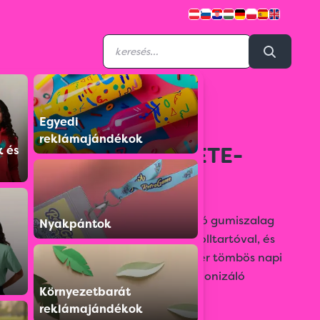
Egyedi
S059522T021N00E
reklámajándékok
N021 A5 NAPI FEKETE-
k és
PIROS
Fényes műbőr bevonóval, az átfogó gumiszalag
Nyakpántok
színével megegyező évszámmal, tolltartóval, és
sarokgömbölyítéssel készített, fehér tömbös napi
naptár, a gumiszalag színével harmonizáló
Környezetbarát
oromszegővel, jelzőszalaggal és
reklámajándékok
sarokperforációval.