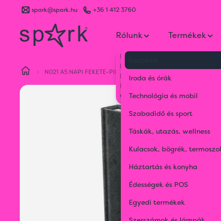
spark@spark.hu
+36 1 412 3760
Rólunk
Termékek
Kik vagyunk
Írószerek
Kapcsolat
N021 A5 NAPI FEKETE-PIROS
Blog
Iroda és órák
Karrier
Gyakran Ismételt Kérdések
Technológia és mobil
Szabadidő és sport
Táskák, utazás, wellness
Kulacsok, bögrék, termoszo
Háztartás és konyha
Édességek és POS
Egyedi termékek
Szerszámok és lámpák