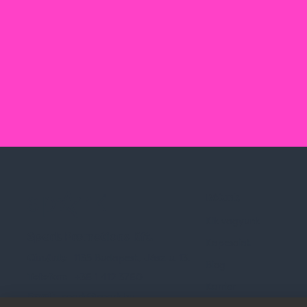
Rólunk
Kik vagyunk
Spark Promotions Kft.
Kapcsolat
Címünk:
1135 Budapest, Jász u. 13.
Blog
Telefon:
+36 1 412 3760
Karrier
Email:
spark@spark.hu