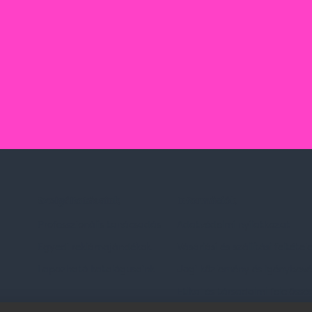
Szolgáltatásaink
Információk
Professzionális tanácsadás
Adatvédelmi nyilatkozat
Egyedi reklámajándékok
Vásárlási és szállítási feltétel
Lapozható katalógusaink
Jogi közlemény és igénybevéte
Etikai és társadalmi felelőssé