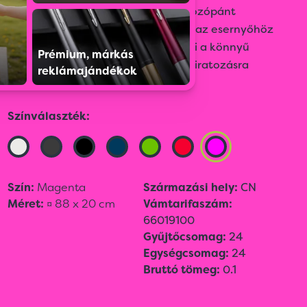
műanyagból (rABS) készült. A hordozópánt
pattintós rögzítővel a tokhoz vagy az esernyőhöz
is rögzíthető. Széles zárópánt segíti a könnyű
Prémium, márkás
összecsukást. A markolat reklámfeliratozásra
reklámajándékok
alkalmas.
Színválaszték:
Szín:
Magenta
Származási hely:
CN
Méret:
¤ 88 x 20 cm
Vámtarifaszám:
66019100
Gyűjtőcsomag:
24
Egységcsomag:
24
Bruttó tömeg:
0.1