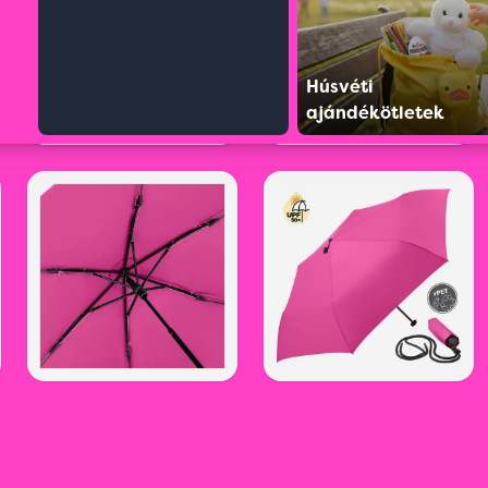
Húsvéti
ajándékötletek