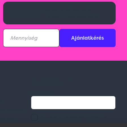
Aktuális raktárkészletről
Kérj ajánlatot!
érdeklődj az ajánlatkérésnél!
Ajánlatkérés
Feliratkozás hírlevélre
Email címed:
ek
li feltételek
elfogadom az adatvédelmi szabályzatot
gvállalás