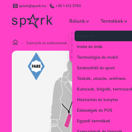
spark@spark.hu
+36 1 412 3760
Rólunk
Termékek
Kik vagyunk
Írószerek
Kapcsolat
Esernyők és esőkabátok
Esernyők
Mini zsebesernyő FA
Blog
Iroda és órák
Karrier
Gyakran Ismételt Kérdések
Technológia és mobil
Szabadidő és sport
Táskák, utazás, wellness
Kulacsok, bögrék, termoszo
Háztartás és konyha
Édességek és POS
Egyedi termékek
Szerszámok és lámpák