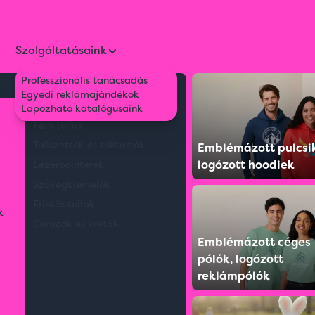
Szolgáltatásaink
Professzionális tanácsadás
Környezetbarát tollak
Egyedi reklámajándékok
RE® FiligRain ToGo
Műanyag tollak
Lapozható katalógusaink
Fém tollak
Tollszettek és tolltartók
Emblémázott pulcsi
logózott hoodiek
Lézerpointerek
Szövegkiemelők
Érintős tollak
k
Ceruzák és kréták
Emblémázott céges
pólók, logózott
reklámpólók