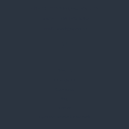
Címünk:
1135 Budapest, Jász u. 13.
Telefon:
+36 1 412 3760
Email:
spark@spark.hu
Rólunk
Kik vagyunk
Kapcsolat
Blog
Karrier
Gyakran Ismételt Kérdések