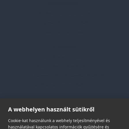
Szolgáltatásaink
Professzionális tanácsadás
Egyedi reklámajándékok
Lapozható katalógusaink
Információk
Adatvédelmi nyilatkozat
Vásárlási és szállítási feltételek
Jogi közlemény és igénybevételi feltételek
Etikai és társadalmi felelősségvállalás
Feliratkozás hírlevélre
A webhelyen használt sütikről
Email címed:
Cookie-kat használunk a webhely teljesítményével és
használatával kapcsolatos információk gyűjtésére és