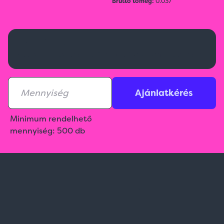
Bruttó tömeg:
0.037
Kérj ajánlatot!
Aktuális raktárkészletről érdeklődj az ajánlatkérésnél!
Ajánlatkérés
Minimum rendelhető
mennyiség: 500 db
Spark Promotions Kft.