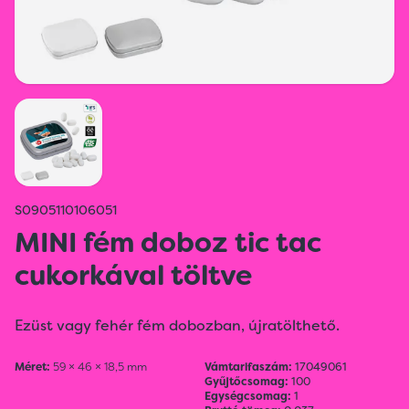
S0905110106051
MINI fém doboz tic tac
cukorkával töltve
Ezüst vagy fehér fém dobozban, újratölthető.
Méret:
59 × 46 × 18,5 mm
Vámtarifaszám:
17049061
Gyűjtőcsomag:
100
Egységcsomag:
1