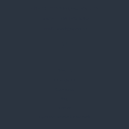
Címünk:
1135 Budapest, Jász u. 13.
Telefon:
+36 1 412 3760
Email:
spark@spark.hu
Rólunk
Kik vagyunk
Kapcsolat
Blog
Karrier
Gyakran Ismételt Kérdések