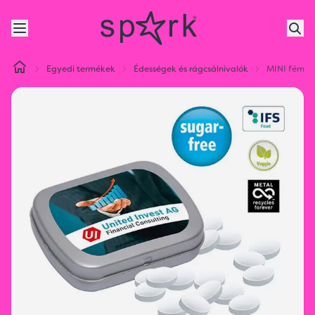
Egyedi termékek
Édességek és rágcsálnivalók
MINI fém do