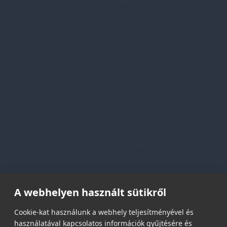
Szolgáltatásaink
Professzionális tanácsadás
Egyedi reklámajándékok
Lapozható katalógusaink
Információk
Adatvédelmi nyilatkozat
Vásárlási és szállítási feltételek
Jogi közlemény és igénybevételi feltételek
Etikai és társadalmi felelősségvállalás
Feliratkozás hírlevélre
A webhelyen használt sütikről
Email címed:
Cookie-kat használunk a webhely teljesítményével és
használatával kapcsolatos információk gyűjtésére és