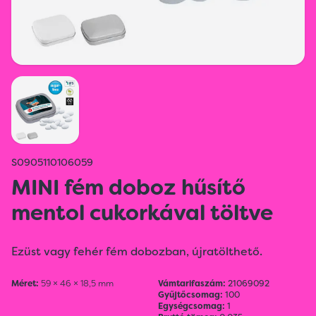
S0905110106059
MINI fém doboz hűsítő
mentol cukorkával töltve
Ezüst vagy fehér fém dobozban, újratölthető.
Méret:
59 × 46 × 18,5 mm
Vámtarifaszám:
21069092
Gyűjtőcsomag:
100
Egységcsomag:
1