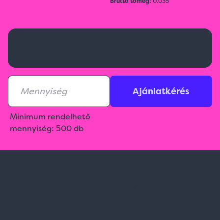
Bruttó tömeg:
0.035
Kérj ajánlatot!
Aktuális raktárkészletről érdeklődj az ajánlatkérésnél!
Ajánlatkérés
Minimum rendelhető
mennyiség: 500 db
Spark Promotions Kft.