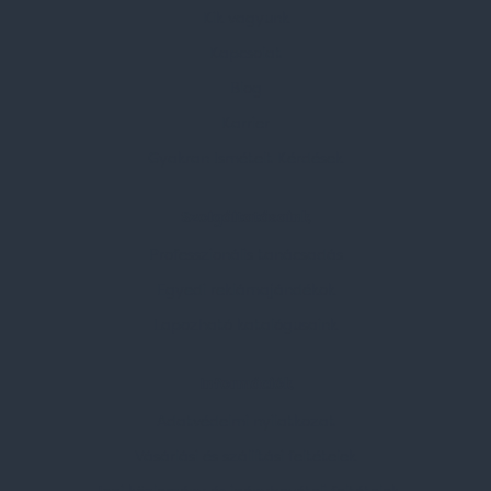
Kik vagyunk
Kapcsolat
Blog
Karrier
Gyakran Ismételt Kérdések
Szolgáltatásaink
Professzionális tanácsadás
Egyedi reklámajándékok
Lapozható katalógusaink
Információk
Adatvédelmi nyilatkozat
Vásárlási és szállítási feltételek