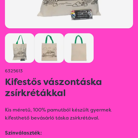
6325613
Kifestős vászontáska
zsírkrétákkal
Kis méretű, 100% pamutból készült gyermek
kifesthető bevásárló táska zsírkrétával.
Színválaszték: