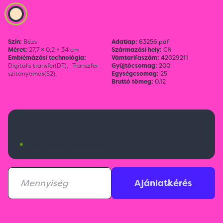
Szín:
Bézs
Adatlap:
63256.pdf
Méret:
27,7 × 0,2 × 34 cm
Származási hely:
CN
Emblémázási technológia:
Vámtarifaszám:
42029211
Digitális transfer(DT),
Transzfer
Gyűjtőcsomag:
200
szitanyomás(S2),
Egységcsomag:
25
Bruttó tömeg:
0.12
1 030 Ft
•
Nemzetközi raktárkészlet:
50 db
Ajánlatkérés