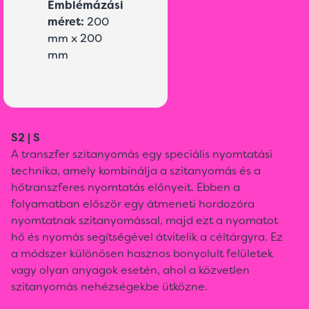
Emblémázási
méret:
200
mm x 200
mm
S2 | S
A transzfer szitanyomás egy speciális nyomtatási
technika, amely kombinálja a szitanyomás és a
hőtranszferes nyomtatás előnyeit. Ebben a
folyamatban először egy átmeneti hordozóra
nyomtatnak szitanyomással, majd ezt a nyomatot
hő és nyomás segítségével átvitelik a céltárgyra. Ez
a módszer különösen hasznos bonyolult felületek
vagy olyan anyagok esetén, ahol a közvetlen
szitanyomás nehézségekbe ütközne.