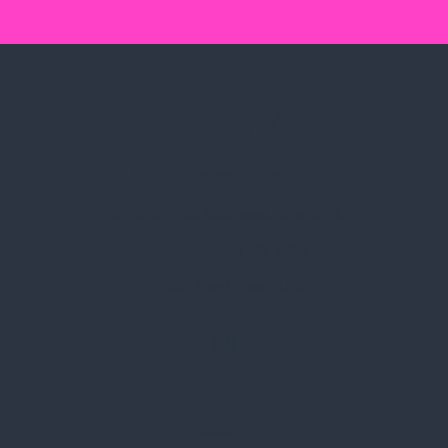
Spark Promotions Kft.
Címünk:
1135 Budapest, Jász u. 13.
Telefon:
+36 1 412 3760
Email:
spark@spark.hu
Rólunk