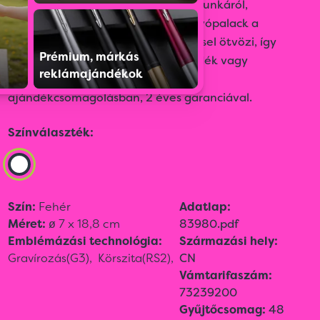
használathoz – legyen szó irodai munkáról,
sportolásról vagy utazásról. Ez az ivópalack a
funkcionalitást stílusos megjelenéssel ötvözi, így
Prémium, márkás
tökéletes exkluzív promóciós ajándék vagy
reklámajándékok
személyes kiegészítő. Exkluzív
ajándékcsomagolásban, 2 éves garanciával.
Színválaszték:
Szín:
Fehér
Adatlap:
Méret:
ø 7 x 18,8 cm
83980.pdf
Emblémázási technológia:
Származási hely:
Gravírozás(G3),
Körszita(RS2),
CN
Vámtarifaszám:
73239200
Gyűjtőcsomag:
48