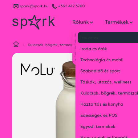
spark@spark.hu
+36 1 412 3760
Rólunk
Termékek
Kik vagyunk
Írószerek
Kapcsolat
Kulacsok, bögrék, termoszok
Kulacsok
Ibiza ivópalack
Blog
Iroda és órák
Karrier
Gyakran Ismételt Kérdések
Technológia és mobil
Szabadidő és sport
Táskák, utazás, wellness
Kulacsok, bögrék, termoszo
Háztartás és konyha
Édességek és POS
Egyedi termékek
Szerszámok és lámpák