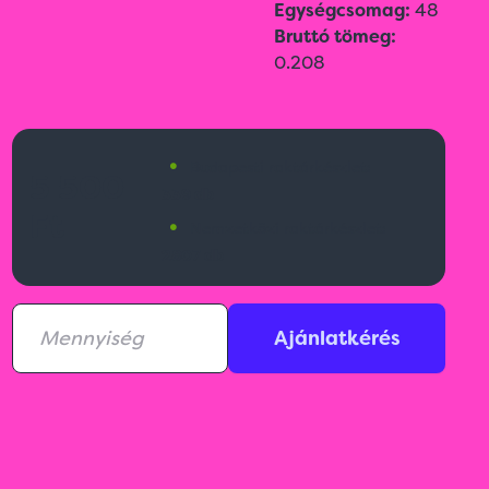
Egységcsomag:
48
Bruttó tömeg:
0.208
•
Budapesti raktárkészlet:
5 500
339 db
Ft
•
Nemzetközi raktárkészlet:
2807 db
Ajánlatkérés