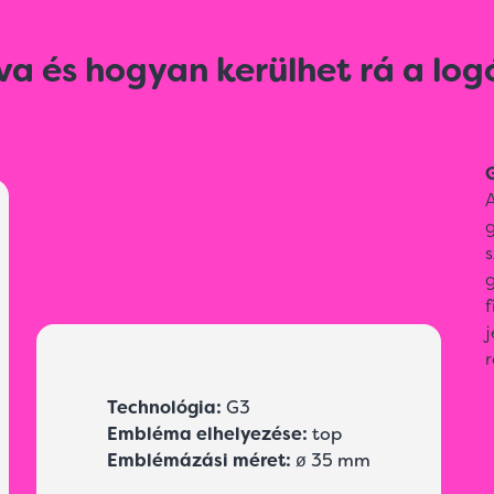
va és hogyan kerülhet rá a log
G
A
g
j
r
Technológia:
G3
Embléma elhelyezése:
top
Emblémázási méret:
ø 35 mm