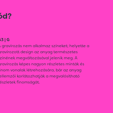
ód?
3 | G
 gravírozás nem alkalmaz színeket; helyette a
gravírozott design az anyag természetes
színének megváltozásával jelenik meg. A
ravírozás képes nagyon részletes minták és
finom vonalak létrehozására, bár az anyag
ellemzői korlátozhatják a megvalósítható
észletek finomságát.