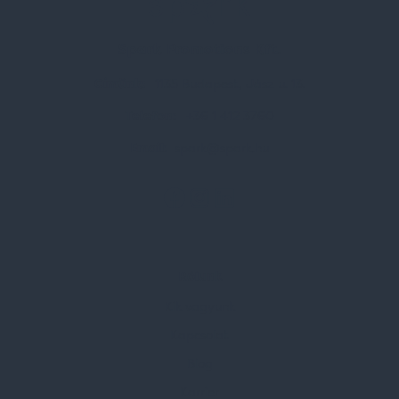
Spark Promotions Kft.
Címünk:
1135 Budapest, Jász u. 13.
Telefon:
+36 1 412 3760
Email:
spark@spark.hu
Rólunk
Kik vagyunk
Kapcsolat
Blog
Karrier