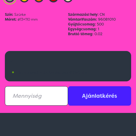
Szín:
Szürke
Származási hely:
CN
Méret:
ø13×110 mm
Vámtarifaszám:
96081010
Gyűjtőcsomag:
500
Egységcsomag:
1
Bruttó tömeg:
0.02
454 Ft
•
Budapesti raktárkészlet:
6230 db
Ajánlatkérés