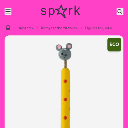
Írószerek
Környezetbarát tollak
Figurás toll, róka
ECO