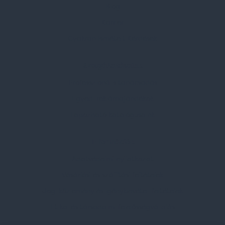
Blog
Karrier
Gyakran Ismételt Kérdések
Szolgáltatásaink
Professzionális tanácsadás
Egyedi reklámajándékok
Lapozható katalógusaink
Információk
Adatvédelmi nyilatkozat
Vásárlási és szállítási feltételek
Jogi közlemény és igénybevételi feltételek
Etikai és társadalmi felelősségvállalás