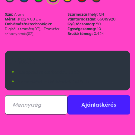
Szín:
Arany
Származási hely:
CN
Méret:
ø 102 × 88 cm
Vámtarifaszám:
66019920
Emblémázási technológia:
Gyűjtőcsomag:
50
Digitális transfer(DT),
Transzfer
Egységcsomag:
10
szitanyomás(S2),
Bruttó tömeg:
0.424
4 980 Ft
•
Budapesti raktárkészlet:
16 db
•
Nemzetközi raktárkészlet:
1949 db
Ajánlatkérés