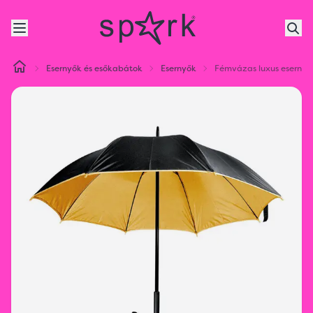
Esernyők és esőkabátok
Esernyők
Fémvázas luxus esernyő