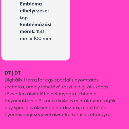
Embléma
elhelyezése:
top
Emblémázási
méret:
150
mm x 100 mm
DT | DT
Digitális Transzfer egy speciális nyomtatási
technika, amely lehetővé teszi a digitális képek
közvetlen átvitelét a célanyagra. Ebben a
folyamatban először a digitális mintát nyomtatják
egy speciális átmeneti hordozóra, majd hő és
nyomás segítségével átvitelre kerül a céltárgyra.