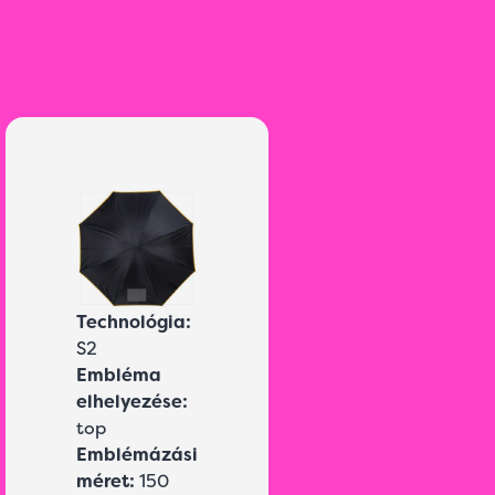
Technológia:
S2
Embléma
elhelyezése:
top
Emblémázási
méret:
150