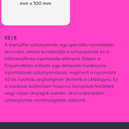
mm x 100 mm
S2 | S
A transzfer szitanyomás egy speciális nyomtatási
technika, amely kombinálja a szitanyomás és a
hőtranszferes nyomtatás előnyeit. Ebben a
folyamatban először egy átmeneti hordozóra
nyomtatnak szitanyomással, majd ezt a nyomatot
hő és nyomás segítségével átvitelik a céltárgyra. Ez
a módszer különösen hasznos bonyolult felületek
vagy olyan anyagok esetén, ahol a közvetlen
szitanyomás nehézségekbe ütközne.