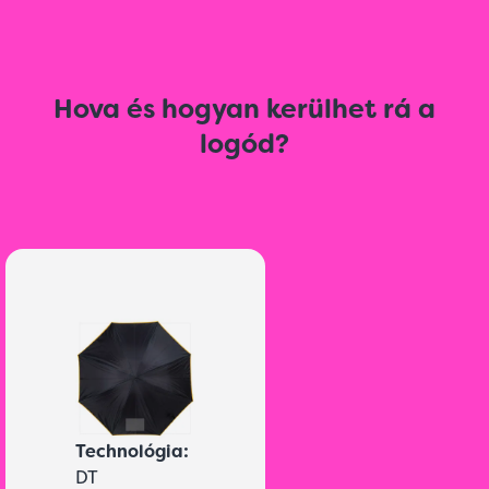
Hova és hogyan kerülhet rá a
logód?
Technológia:
DT