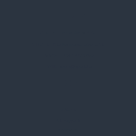
Spark Promotions Kft.
Címünk:
1135 Budapest, Jász u. 13.
Telefon:
+36 1 412 3760
Email:
spark@spark.hu
Rólunk
Kik vagyunk
Kapcsolat