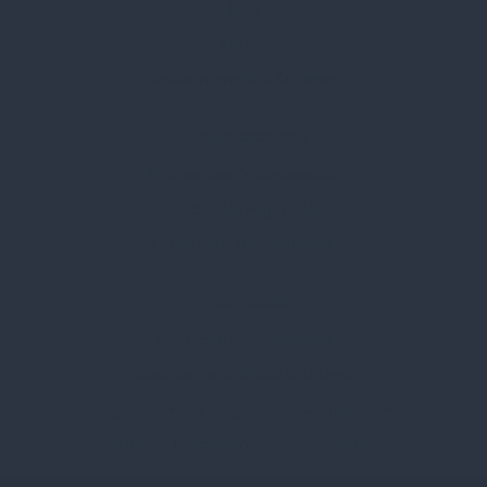
Blog
Karrier
Gyakran Ismételt Kérdések
Szolgáltatásaink
Professzionális tanácsadás
Egyedi reklámajándékok
Lapozható katalógusaink
Információk
Adatvédelmi nyilatkozat
Vásárlási és szállítási feltételek
Jogi közlemény és igénybevételi feltételek
Etikai és társadalmi felelősségvállalás