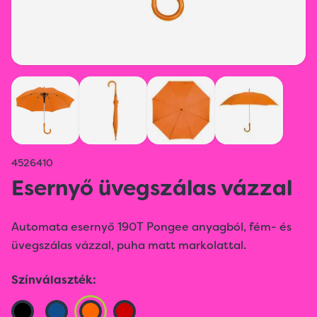
4526410
Esernyő üvegszálas vázzal
Automata esernyő 190T Pongee anyagból, fém- és
üvegszálas vázzal, puha matt markolattal.
Színválaszték: