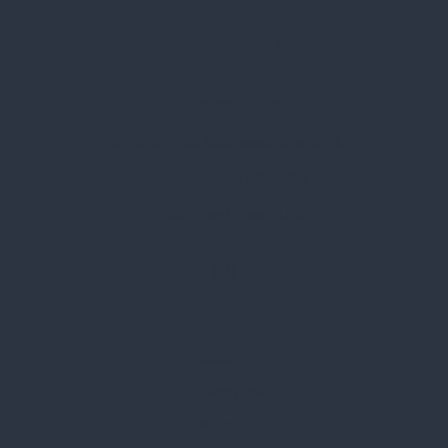
Spark Promotions Kft.
Címünk:
1135 Budapest, Jász u. 13.
Telefon:
+36 1 412 3760
Email:
spark@spark.hu
Rólunk
Kik vagyunk
Kapcsolat