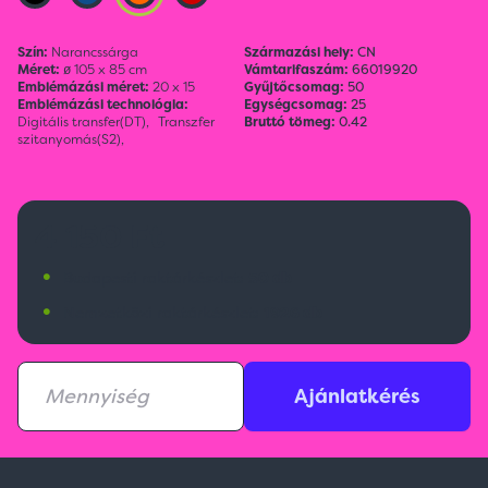
Szín:
Narancssárga
Származási hely:
CN
Méret:
ø 105 x 85 cm
Vámtarifaszám:
66019920
Emblémázási méret:
20 x 15
Gyűjtőcsomag:
50
Emblémázási technológia:
Egységcsomag:
25
Digitális transfer(DT),
Transzfer
Bruttó tömeg:
0.42
szitanyomás(S2),
4 150 Ft
•
Budapesti raktárkészlet:
50 db
•
Nemzetközi raktárkészlet:
1926 db
Ajánlatkérés