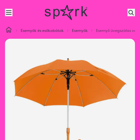
Esernyők és esőkabátok
Esernyők
Esernyő üvegszálas váz