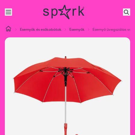
Esernyők és esőkabátok
Esernyők
Esernyő üvegszálas váz