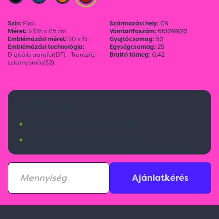
Szín:
Piros
Származási hely:
CN
Méret:
ø 105 x 85 cm
Vámtarifaszám:
66019920
Emblémázási méret:
20 x 15
Gyűjtőcsomag:
50
Emblémázási technológia:
Egységcsomag:
25
Digitális transfer(DT),
Transzfer
Bruttó tömeg:
0.42
szitanyomás(S2),
4 150 Ft
•
Budapesti raktárkészlet:
148 db
•
Nemzetközi raktárkészlet:
1830 db
Ajánlatkérés