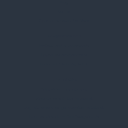
Blog
Karrier
Gyakran Ismételt Kérdések
Szolgáltatásaink
Professzionális tanácsadás
Egyedi reklámajándékok
Lapozható katalógusaink
Információk
Adatvédelmi nyilatkozat
Vásárlási és szállítási feltételek
Jogi közlemény és igénybevételi feltételek
Etikai és társadalmi felelősségvállalás