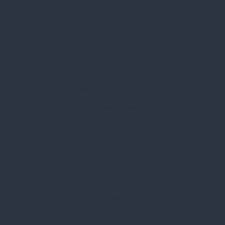
Spark Promotions Kft.
Címünk:
1135 Budapest, Jász u. 13.
Telefon:
+36 1 412 3760
Email:
spark@spark.hu
Rólunk
Kik vagyunk
Kapcsolat