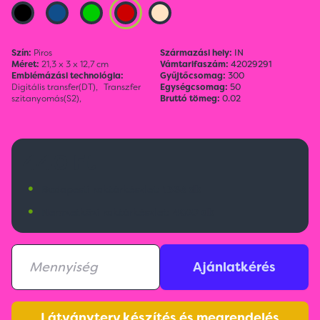
Szín:
Piros
Származási hely:
IN
Méret:
21,3 x 3 x 12,7 cm
Vámtarifaszám:
42029291
Emblémázási technológia:
Gyűjtőcsomag:
300
Digitális transfer(DT),
Transzfer
Egységcsomag:
50
szitanyomás(S2),
Bruttó tömeg:
0.02
440 Ft
•
Budapesti raktárkészlet:
1368 db
•
Nemzetközi raktárkészlet:
4027 db
Ajánlatkérés
Látványterv készítés és megrendelés