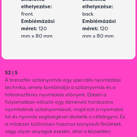
elhelyezése:
elhelyezése:
front
back
Emblémázási
Emblémázási
méret:
120
méret:
120
mm x 80 mm
mm x 80 mm
S2 | S
A transzfer szitanyomás egy speciális nyomtatási
technika, amely kombinálja a szitanyomás és a
hőtranszferes nyomtatás előnyeit. Ebben a
folyamatban először egy átmeneti hordozóra
nyomtatnak szitanyomással, majd ezt a nyomatot
hő és nyomás segítségével átvitelik a céltárgyra. Ez
a módszer különösen hasznos bonyolult felületek
vagy olyan anyagok esetén, ahol a közvetlen