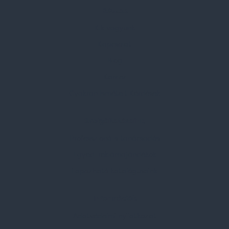
Rólunk
Kik vagyunk
Kapcsolat
Blog
Karrier
Gyakran Ismételt Kérdések
Szolgáltatásaink
Professzionális tanácsadás
Egyedi reklámajándékok
Lapozható katalógusaink
Információk
Adatvédelmi nyilatkozat