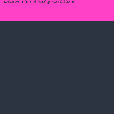
szitanyomás nehézségekbe ütközne.
Spark Promotions Kft.
Címünk:
1135 Budapest, Jász u. 13.
Telefon:
+36 1 412 3760
Email:
spark@spark.hu