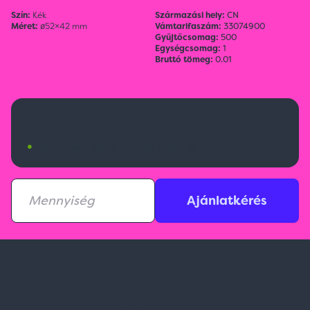
Szín:
Kék
Származási hely:
CN
Méret:
ø52×42 mm
Vámtarifaszám:
33074900
Gyűjtőcsomag:
500
Egységcsomag:
1
Bruttó tömeg:
0.01
265 Ft
•
Budapesti raktárkészlet:
5658 db
Ajánlatkérés