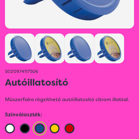
S020974117506
Autóillatosító
Műszerfalra rögzíthető autóillatosító citrom illattal.
Színválaszték: