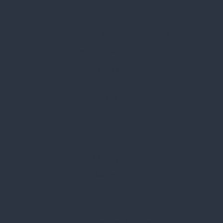
Spark Promotions Kft.
Címünk:
1135 Budapest, Jász u. 13.
Telefon:
+36 1 412 3760
Email:
spark@spark.hu
Rólunk
Kik vagyunk
Kapcsolat
Blog
Karrier
Gyakran Ismételt Kérdések