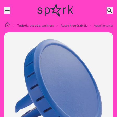
Táskák, utazás, wellness
Autós kiegészítők
Autóillatosító