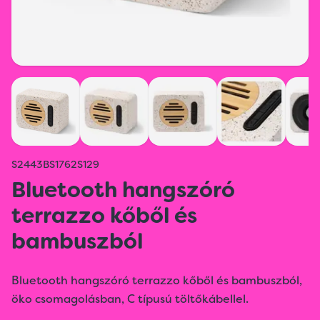
S2443BS1762S129
Bluetooth hangszóró
terrazzo kőből és
bambuszból
Bluetooth hangszóró terrazzo kőből és bambuszból,
öko csomagolásban, C típusú töltőkábellel.