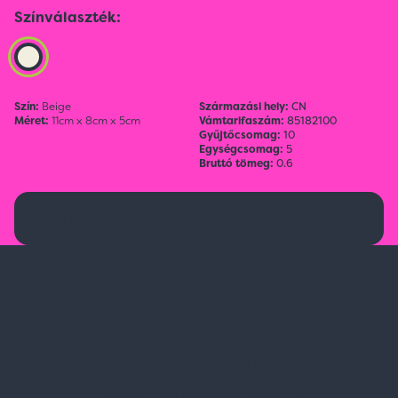
Színválaszték:
Szín:
Beige
Származási hely:
CN
Méret:
11cm x 8cm x 5cm
Vámtarifaszám:
85182100
Gyűjtőcsomag:
10
Egységcsomag:
5
Bruttó tömeg:
0.6
Ez a termék jelenleg nem elérhető.
Spark Promotions Kft.
Címünk:
1135 Budapest, Jász u. 13.