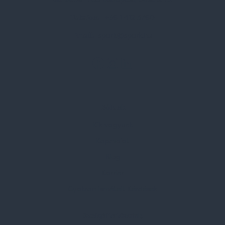
Telefon:
+36 1 412 3760
Email:
spark@spark.hu
Rólunk
Kik vagyunk
Kapcsolat
Blog
Karrier
Gyakran Ismételt Kérdések
Szolgáltatásaink