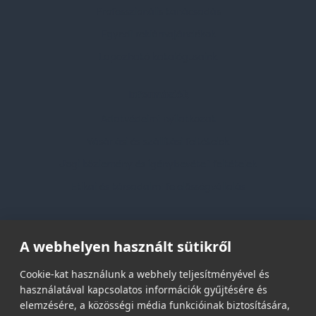
Professzionális tanácsadás
Egyedi reklámajándékok
Lapozható katalógusaink
Információk
Adatvédelmi nyilatkozat
Vásárlási és szállítási feltételek
Jogi közlemény és igénybevételi feltételek
Etikai és társadalmi felelősségvállalás
Feliratkozás hírlevélre
A webhelyen használt sütikről
Email címed:
Cookie-kat használunk a webhely teljesítményével és
használatával kapcsolatos információk gyűjtésére és
elemzésére, a közösségi média funkcióinak biztosítására,
elfogadom az adatvédelmi szabályzatot