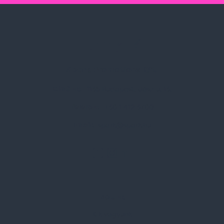
Spark Promotions Kft.
Címünk:
1135 Budapest, Jász u. 13.
Telefon:
+36 1 412 3760
Email:
spark@spark.hu
Rólunk
Kik vagyunk