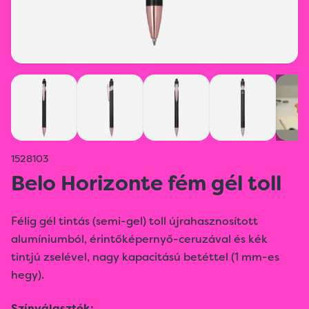
1528103
Belo Horizonte fém gél toll
Félig gél tintás (semi-gel) toll újrahasznosított
alumíniumból, érintőképernyő-ceruzával és kék
tintjú zselével, nagy kapacitású betéttel (1 mm-es
hegy).
Színválaszték: