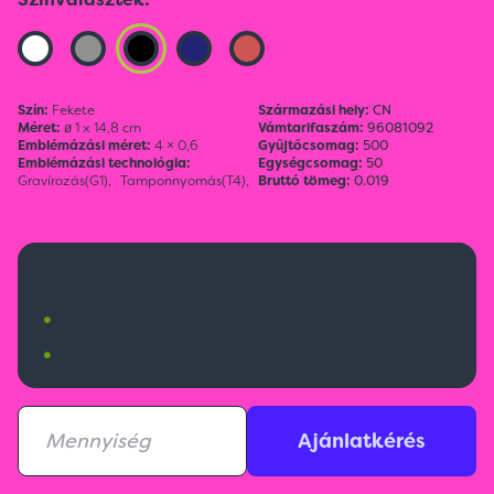
Szín:
Fekete
Származási hely:
CN
Méret:
ø 1 x 14,8 cm
Vámtarifaszám:
96081092
Emblémázási méret:
4 × 0,6
Gyűjtőcsomag:
500
Emblémázási technológia:
Egységcsomag:
50
Gravírozás(G1),
Tamponnyomás(T4),
Bruttó tömeg:
0.019
285 Ft
•
Budapesti raktárkészlet:
3038 db
•
Nemzetközi raktárkészlet:
76890 db
Ajánlatkérés