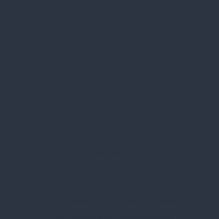
Kapcsolat
Blog
Karrier
Gyakran Ismételt Kérdések
Szolgáltatásaink
Professzionális tanácsadás
Egyedi reklámajándékok
Lapozható katalógusaink
Információk
Adatvédelmi nyilatkozat
Vásárlási és szállítási feltételek
Jogi közlemény és igénybevételi feltételek
Etikai és társadalmi felelősségvállalás