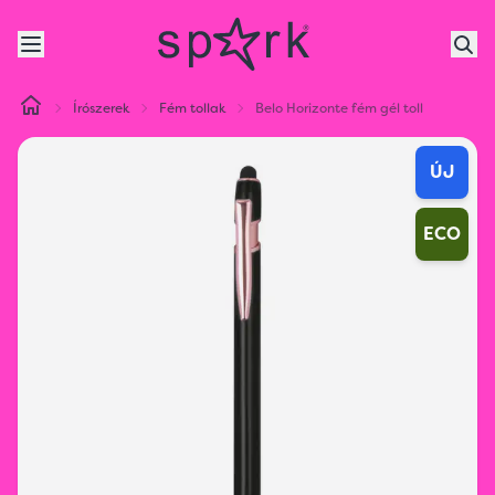
Írószerek
Fém tollak
Belo Horizonte fém gél toll
ÚJ
ECO