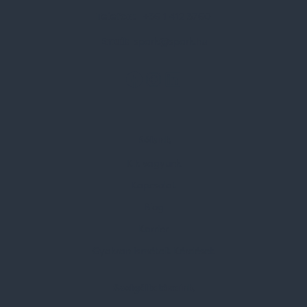
Telefon:
+36 1 412 3760
Email:
spark@spark.hu
Rólunk
Kik vagyunk
Kapcsolat
Blog
Karrier
Gyakran Ismételt Kérdések
Szolgáltatásaink