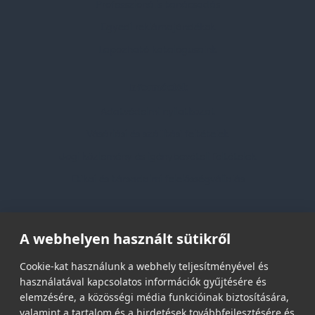
Professzionális tanácsadás
Egyedi reklámajándékok
Lapozható katalógusaink
Információk
Adatvédelmi nyilatkozat
Vásárlási és szállítási feltételek
Jogi közlemény és igénybevételi feltételek
Etikai és társadalmi felelősségvállalás
Feliratkozás hírlevélre
A webhelyen használt sütikről
Email címed:
Cookie-kat használunk a webhely teljesítményével és
használatával kapcsolatos információk gyűjtésére és
elemzésére, a közösségi média funkcióinak biztosítására,
elfogadom az adatvédelmi szabályzatot
valamint a tartalom és a hirdetések továbbfejlesztésére és