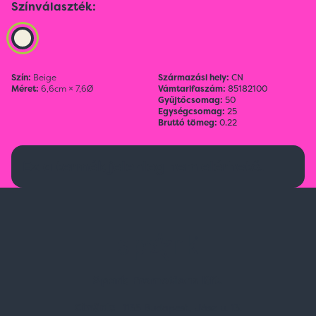
Színválaszték:
Szín:
Beige
Származási hely:
CN
Méret:
6,6cm × 7,6Ø
Vámtarifaszám:
85182100
Gyűjtőcsomag:
50
Egységcsomag:
25
Bruttó tömeg:
0.22
Ez a termék jelenleg nem elérhető.
Spark Promotions Kft.
Címünk:
1135 Budapest, Jász u. 13.